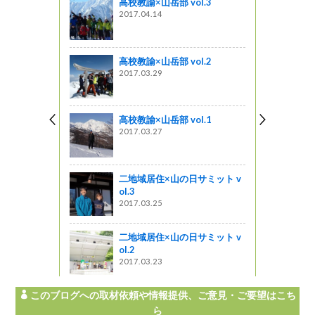
高校教諭×山岳部 vol.3
長野市）
2017.04.14
ノ木岳＞
高校教諭×山岳部 vol.2
2017.03.29
１７！！
高校教諭×山岳部 vol.1
っと通信～
2017.03.27
景 ・・・
かの山、か
二地域居住×山の日サミット v
ol.3
2017.03.25
う
二地域居住×山の日サミット v
ol.2
2017.03.23
このブログへの取材依頼や情報提供、ご意見・ご要望はこち
ら