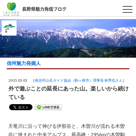
t
o
g
g
l
e
n
a
v
i
g
a
信州魅力発掘人
t
i
o
n
2015.03.03 ［
南信州山岳ガイド協会（駒ヶ根市）理事長 林秀也さん
］
外で遊ぶことの延長にあった山。楽しいから続け
ている
天竜川に沿って伸びる伊那谷と、木曽川が流れる木曽
谷に挟まれた中央アルプス。最高峰・2956mの木曽駒