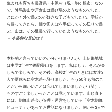
生まれも育ちも長野県・中沢村（現・駒ヶ根市）なの
で、陣馬形山や戸倉山は遊び場のようなものでした。
とにかく外で遊ぶのが好きな子どもでしたね。学校か
ら帰ってきたら、畑や田んぼを手伝ってその辺りで遊
ぶ。山は、その延長で行っていたようなものでした。
－ 本格的な登山は？
本格的と言っていいのか分かりませんが、上伊那地域
は中学2年生で西駒登山をします。私はもう、それが楽
しみで楽しみで。その後、高校2年生のときには友達3
人で夏休みに空木岳へ登りました。もう50年も前のこ
とだから細かいことは忘れてしまいましたが（笑）、
ものすごく楽しかったことは覚えています。山頂直下
には、駒峰山岳会が管理・運営をしている「空木駒峰
ヒュッテ」があってお世話になりました。朝から3人で