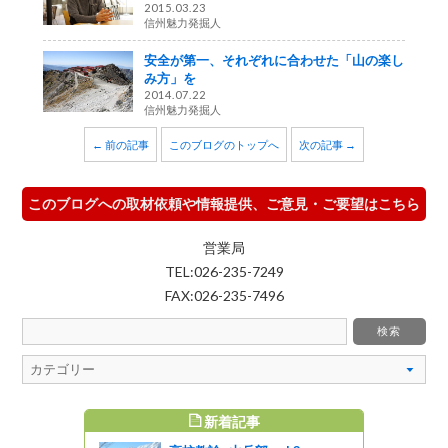
2015.03.23
信州魅力発掘人
安全が第一、それぞれに合わせた「山の楽し
み方」を
2014.07.22
信州魅力発掘人
← 前の記事
このブログのトップへ
次の記事 →
このブログへの取材依頼や情報提供、ご意見・ご要望はこちら
営業局
TEL:026-235-7249
FAX:026-235-7496
新着記事
すめ記事