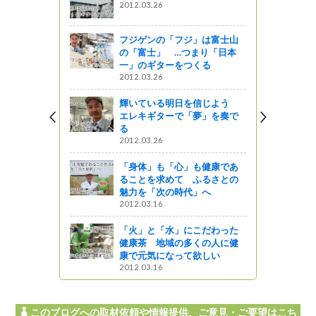
2012.03.26
 ～ものづくり
の魅力発信
フジゲンの「フジ」は富士山
の「富士」 …つまり「日本
一」のギターをつくる
2012.03.26
ンジニ
広域ものづ
輝いている明日を信じよう
４～
エレキギターで「夢」を奏で
る
』発見
2012.03.26
ティバルへ
「身体」も「心」も健康であ
（呉、メー
ることを求めて ふるさとの
魅力を「次の時代」へ
2012.03.16
ってるの？
「火」と「水」にこだわった
知事室（南
健康茶 地域の多くの人に健
振興と人材
康で元気になって欲しい
機システム
2012.03.16
このブログへの取材依頼や情報提供、ご意見・ご要望はこち