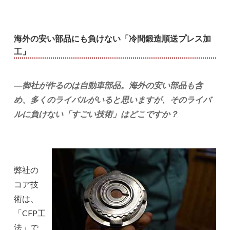
海外の安い部品にも負けない「冷間鍛造順送プレス加
工」
―御社が作るのは自動車部品。海外の安い部品も含
め、多くのライバルがいると思いますが、そのライバ
ルに負けない「すごい技術」はどこですか？
弊社の
コア技
術は、
「CFP工
法」で