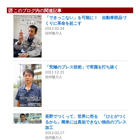
このブログ内の関連記事
「できっこない」を可能に！ 自動車部品づ
くりに革命を起こす
2012.02.24
信州魅力人
「究極のプレス技術」で常識を打ち抜く
2011.12.21
信州魅力人
長野でつくって、世界に売る 「ひとがつく
るから」簡単には真似できない独自のプレス
加工
2012.02.17
信州魅力人