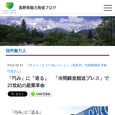
t
o
g
g
l
e
n
a
v
i
g
a
信州魅力人
t
i
o
n
2012.02.17 ［
サイベックコーポレーション（塩尻市）代表取締役 平林
巧造さん
］
「巧み」に「造る」 「冷間鍛造順送プレス」で
21世紀の産業革命