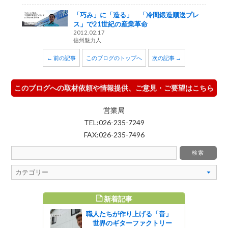
「巧み」に「造る」 「冷間鍛造順送プレ
ス」で21世紀の産業革命
2012.02.17
信州魅力人
← 前の記事
このブログのトップへ
次の記事 →
このブログへの取材依頼や情報提供、ご意見・ご要望はこちら
営業局
TEL:026-235-7249
FAX:026-235-7496
新着記事
すめ記事
職人たちが作り上げる「音」
たら教える
世界のギターファクトリー
ばならな