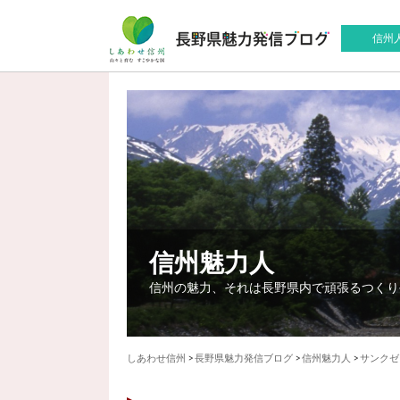
信州
信州魅力人
信州の魅力、それは長野県内で頑張るつくり
しあわせ信州
>
長野県魅力発信ブログ
>
信州魅力人
>
サンクゼ