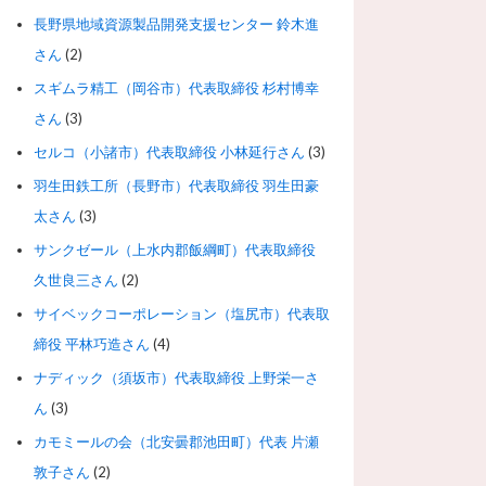
長野県地域資源製品開発支援センター 鈴木進
さん
(2)
スギムラ精工（岡谷市）代表取締役 杉村博幸
さん
(3)
セルコ（小諸市）代表取締役 小林延行さん
(3)
羽生田鉄工所（長野市）代表取締役 羽生田豪
太さん
(3)
サンクゼール（上水内郡飯綱町）代表取締役
久世良三さん
(2)
サイベックコーポレーション（塩尻市）代表取
締役 平林巧造さん
(4)
ナディック（須坂市）代表取締役 上野栄一さ
ん
(3)
カモミールの会（北安曇郡池田町）代表 片瀬
敦子さん
(2)