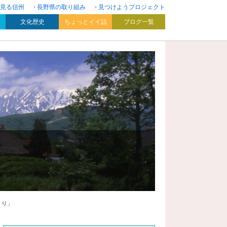
見る信州
長野県の取り組み
見つけようプロジェクト
文化歴史
ちょっとイイ話
ブログ一覧
くり」