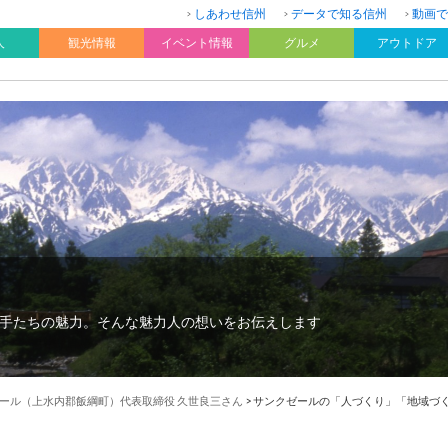
しあわせ信州
データで知る信州
動画で
人
観光情報
イベント情報
グルメ
アウトドア
手たちの魅力。そんな魅力人の想いをお伝えします
ール（上水内郡飯綱町）代表取締役 久世良三さん
>
サンクゼールの「人づくり」「地域づ