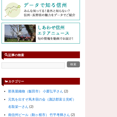
記事の検索
カテゴリー
那美屋織物（飯田市） 小栗弘平さん
(2)
元気を出すぞ蔦木宿の会（諏訪郡富士見町）
名取栄一さん
(2)
南信州ビール（駒ヶ根市） 竹平考輝さん
(2)