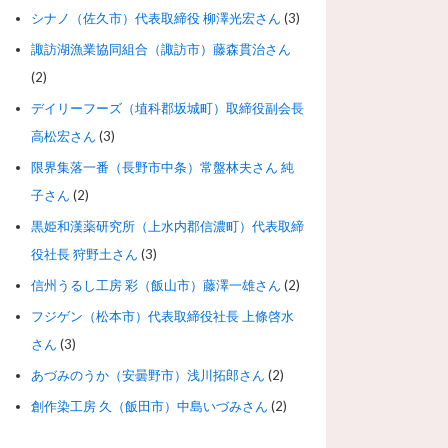
シナノ（佐久市）代表取締役 柳澤光宏さん
(3)
諏訪湖漁業協同組合（諏訪市）藤森貫治さん
(2)
デイリーフーズ（埴科郡坂城町）取締役副会長
高松宏さん
(3)
限界集落一番（長野市中条）常盤林夫さん 純
子さん
(2)
黒姫和漢薬研究所（上水内郡信濃町）代表取締
役社長 狩野土さん
(3)
信州うるし工房 彩（飯山市）藤澤一雄さん
(2)
フジゲン（松本市）代表取締役社長 上條啓水
さん
(3)
あづみのうか（安曇野市）浅川拓郎さん
(2)
創作染工房 久（飯田市）中島いづみさん
(2)