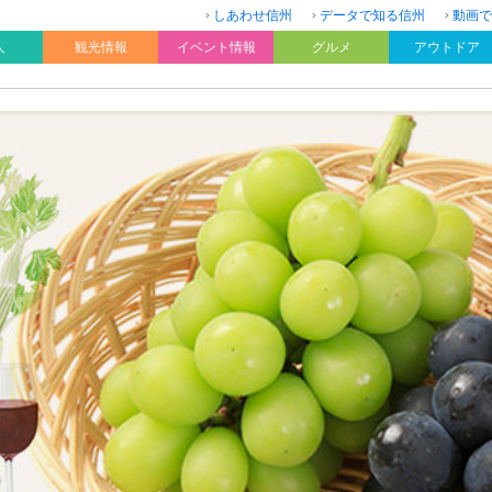
しあわせ信州
データで知る信州
動画で
人
観光情報
イベント情報
グルメ
アウトドア