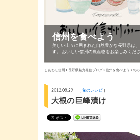
信州を食べよう
美しい山々に囲まれた自然豊かな長野県は、
す。 おいしい信州の農産物をお楽しみくだ
しあわせ信州
>
長野県魅力発信ブログ
>
信州を食べよう
>
旬の
2012.08.29 ［
旬のレシピ
］
大根の巨峰漬け