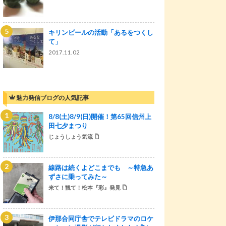
キリンビールの活動「あるをつくし
て」
2017.11.02
魅力発信ブログの人気記事
8/8(土)8/9(日)開催！第65回信州上
田七夕まつり
じょうしょう気流
線路は続くよどこまでも ～特急あ
ずさに乗ってみた～
来て！観て！松本『彩』発見
伊那合同庁舎でテレビドラマのロケ