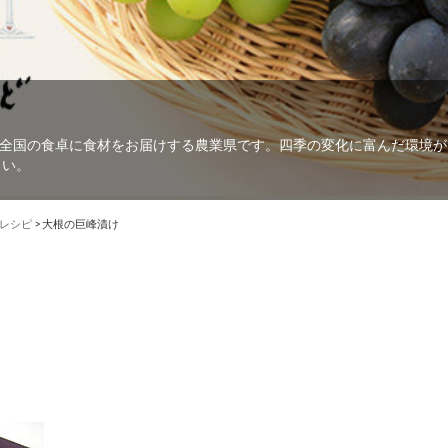
全国の食卓に食材をお届けする農業県です。四季の変化に富んだ環境が
さい。
レシピ
>
大根の巨峰漬け