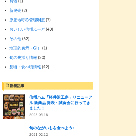
お酒
(1)
新発売
(2)
原産地呼称管理制度
(7)
おいしい信州ふーど
(43)
その他
(62)
地理的表示（GI）
(1)
旬の先採り情報
(20)
見頃・食べ頃情報
(42)
新着記事
信州ハム「軽井沢工房」リニューア
ル 新商品 発表・試食会に行ってき
ました！
2023.05.18
旬のながいもを食べよう♪
2021.02.12