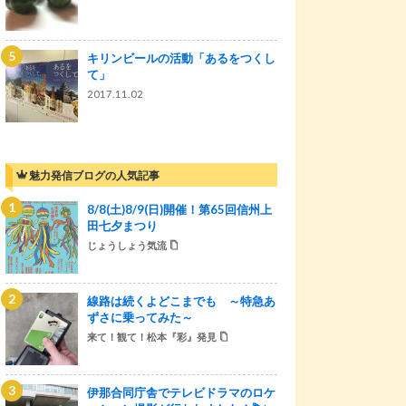
キリンビールの活動「あるをつくし
て」
2017.11.02
魅力発信ブログの人気記事
8/8(土)8/9(日)開催！第65回信州上
田七夕まつり
じょうしょう気流
線路は続くよどこまでも ～特急あ
ずさに乗ってみた～
来て！観て！松本『彩』発見
伊那合同庁舎でテレビドラマのロケ