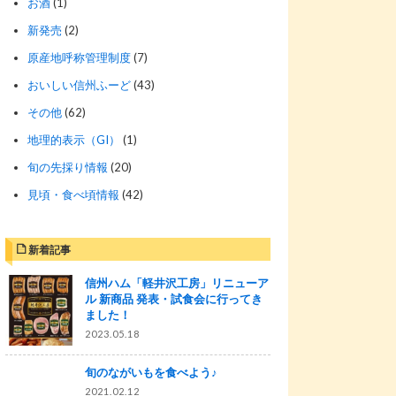
お酒
(1)
新発売
(2)
原産地呼称管理制度
(7)
おいしい信州ふーど
(43)
その他
(62)
地理的表示（GI）
(1)
旬の先採り情報
(20)
見頃・食べ頃情報
(42)
新着記事
信州ハム「軽井沢工房」リニューア
ル 新商品 発表・試食会に行ってき
ました！
2023.05.18
旬のながいもを食べよう♪
2021.02.12