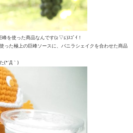
を使った商品なんです(≧▽≦)ｽｺﾞｲ！
使った極上の巨峰ソースに、バニラシェイクを合わせた商品
*´Д｀)