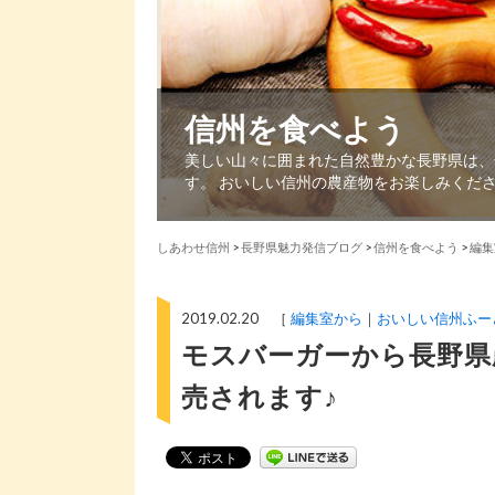
信州を食べよう
美しい山々に囲まれた自然豊かな長野県は、
す。 おいしい信州の農産物をお楽しみくだ
しあわせ信州
>
長野県魅力発信ブログ
>
信州を食べよう
>
編集
2019.02.20 ［
編集室から
おいしい信州ふー
モスバーガーから長野県
売されます♪