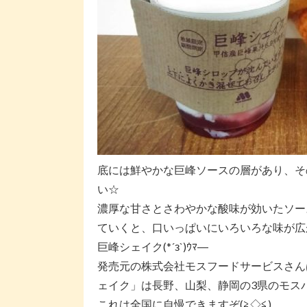
底には鮮やかな巨峰ソースの層があり、そ
い☆
濃厚な甘さとさわやかな酸味が効いたソー
ていくと、口いっぱいにいろいろな味が広
巨峰シェイク(*´з`)ｳﾏ―
発売元の株式会社モスフードサービスさん
ェイク」は長野、山梨、静岡の3県のモス
これは全国に自慢できますぞ(≧◇≦)