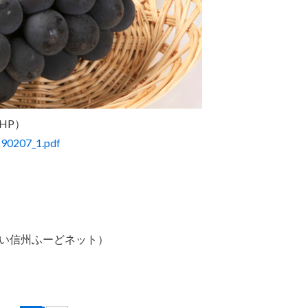
HP）
190207_1.pdf
い信州ふーどネット）