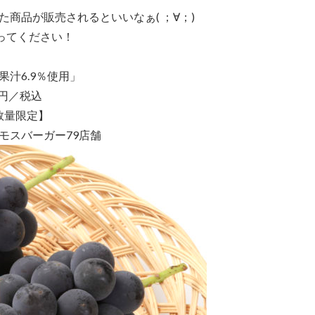
商品が販売されるといいなぁ( ；∀；)
ってください！
汁6.9％使用」
0円／税込
【数量限定】
モスバーガー79店舗