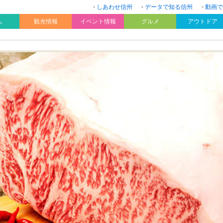
しあわせ信州
データで知る信州
動画で
人
観光情報
イベント情報
グルメ
アウトドア