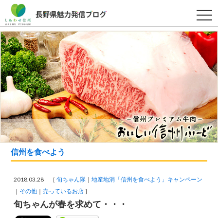
t
o
g
g
l
e
n
a
v
i
g
a
t
i
o
n
信州を食べよう
2018.03.28 ［
旬ちゃん隊
地産地消「信州を食べよう」キャンペーン
その他
売っているお店
］
旬ちゃんが春を求めて・・・