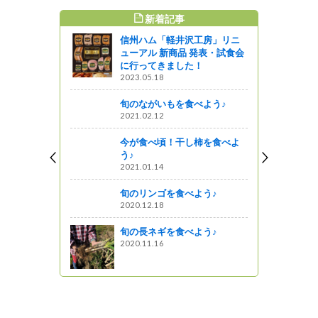
新着記事
すめ記事
信州ハム「軽井沢工房」リニ
桜だより
ューアル 新商品 発表・試食会
夢農場の
に行ってきました！
キレイで
2023.05.18
旬のながいもを食べよう♪
2021.02.12
第2弾！～
今が食べ頃！干し柿を食べよ
の堤、春日
う♪
2021.01.14
旬のリンゴを食べよう♪
 旬〗でラ
2020.12.18
旬の長ネギを食べよう♪
2020.11.16
ットワーク