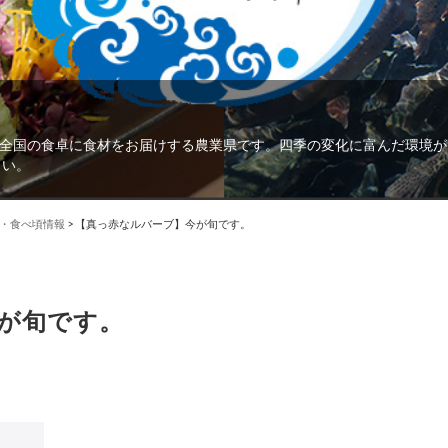
全国の食卓に食材をお届けする農業県です。四季の変化に富んだ環境が
さい。
・食べ頃情報
>
【真っ赤なルバーブ】今が旬です。
が旬です。