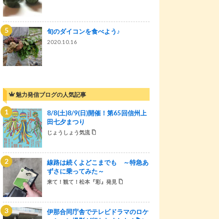
旬のダイコンを食べよう♪
2020.10.16
魅力発信ブログの人気記事
8/8(土)8/9(日)開催！第65回信州上
田七夕まつり
じょうしょう気流
線路は続くよどこまでも ～特急あ
ずさに乗ってみた～
来て！観て！松本『彩』発見
伊那合同庁舎でテレビドラマのロケ