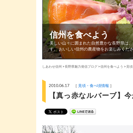
信州を食べよう
美しい山々に囲まれた自然豊かな長野県は、
す。 おいしい信州の農産物をお楽しみくだ
しあわせ信州
>
長野県魅力発信ブログ
>
信州を食べよう
>
見頃
2010.06.17 ［
見頃・食べ頃情報
］
【真っ赤なルバーブ】今