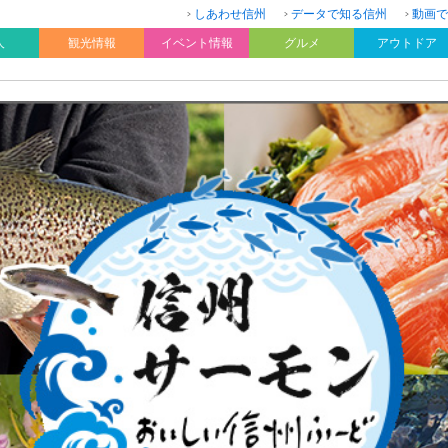
しあわせ信州
データで知る信州
動画で
人
観光情報
イベント情報
グルメ
アウトドア