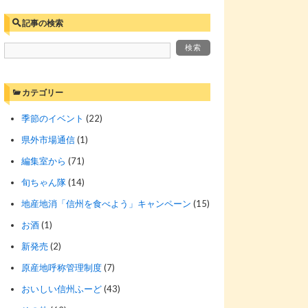
記事の検索
カテゴリー
季節のイベント
(22)
県外市場通信
(1)
編集室から
(71)
旬ちゃん隊
(14)
地産地消「信州を食べよう」キャンペーン
(15)
お酒
(1)
新発売
(2)
原産地呼称管理制度
(7)
おいしい信州ふーど
(43)