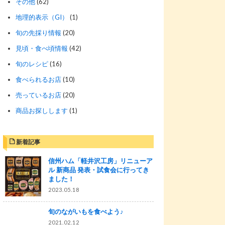
その他
(62)
地理的表示（GI）
(1)
旬の先採り情報
(20)
見頃・食べ頃情報
(42)
旬のレシピ
(16)
食べられるお店
(10)
売っているお店
(20)
商品お探しします
(1)
新着記事
信州ハム「軽井沢工房」リニューア
ル 新商品 発表・試食会に行ってき
ました！
2023.05.18
旬のながいもを食べよう♪
2021.02.12