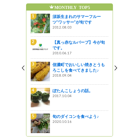
MONTHLY TOP5
魅
ん発表会！
須坂生まれのサマーフルー
ート紹介♪
ツ”ワッサー”が旬です
2012.08.03
作ったこだ
【真っ赤なルバーブ】今が旬
 ～伊那市～
です。
2010.06.17
りんご「シ
信濃町でおいしい焼きとうも
開始のお知
ろこしを食べてきました♪
2018.09.04
ぼたんこしょうの話。
ずしい旬
2017.10.04
旬のダイコンを食べよう♪
ーフルー
2020.10.16
す