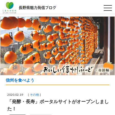
t
o
g
g
l
e
n
a
v
i
g
a
t
i
o
n
信州を食べよう
2020.02.19 ［
その他
］
「発酵・長寿」ポータルサイトがオープンしまし
た！