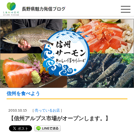
t
o
g
g
l
e
n
a
v
i
g
a
t
i
o
n
信州を食べよう
2010.10.15 ［
売っているお店
］
【信州アルプス市場がオープンします。】