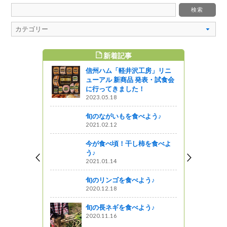
新着記事
すめ記事
信州ハム「軽井沢工房」リニ
図」登場！
ューアル 新商品 発表・試食会
画展（１）
に行ってきました！
2023.05.18
図書館ブログ
旬のながいもを食べよう♪
2021.02.12
飾ろう～第
今が食べ頃！干し柿を食べよ
う♪
2021.01.14
州でのスロー
旬のリンゴを食べよう♪
2020.12.18
! 信州ライフ -
旬の長ネギを食べよう♪
2020.11.16