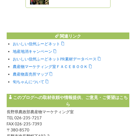
知事室から
び妻籠地区
意見交換会
関連リンク
おいしい信州ふーどネット
地産地消キャンペーン
おいしい信州ふーどネットPR素材データベース
農産物マーケティング室ＦＡＣＥＢＯＯＫ
農産物直売所マップ
旬ちゃんについて
このブログへの取材依頼や情報提供、ご意見・ご要望はこち
ら
長野県農政部農産物マーケティング室
TEL 026-235-7217
FAX 026-235-7393
〒380-8570
長野市南長野幅下692-2