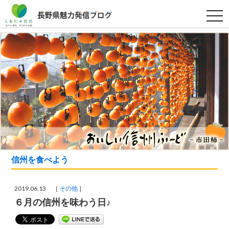
t
o
g
g
l
e
n
a
v
i
g
a
t
i
o
n
信州を食べよう
2019.06.13 ［
その他
］
６月の信州を味わう日♪