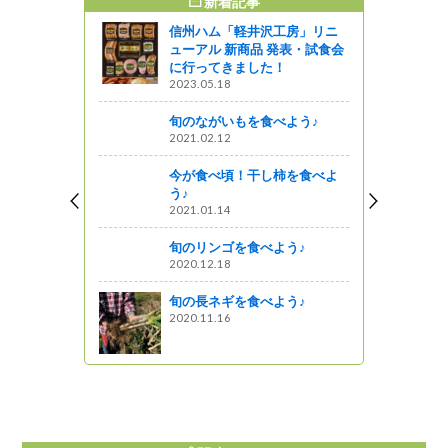
新着記事
すめ記事
信州ハム「軽井沢工房」リニ
「この山ど
ューアル 新商品 発表・試食会
信州の山」
に行ってきました！
2023.05.18
旬のながいもを食べよう♪
2021.02.12
月ポスター＆
，国勢調
今が食べ頃！干し柿を食べよ
う♪
企画
2021.01.14
旬のリンゴを食べよう♪
トラン ア
2020.12.18
星レストラン
旬の長ネギを食べよう♪
2020.11.16
星レストラン