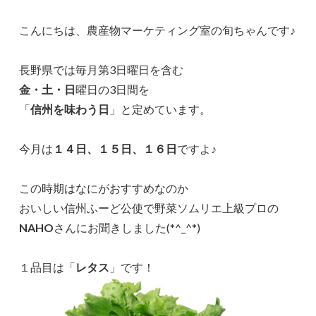
こんにちは、農産物マーケティング室の旬ちゃんです♪
長野県では毎月第3日曜日を含む
金・土・日
曜日の3日間を
「
信州を味わう日
」と定めています。
今月は
１４日、１５日、１６日
ですよ♪
この時期はなにがおすすめなのか
おいしい信州ふーど公使で野菜ソムリエ上級プロの
NAHO
さんにお聞きしました(*^_^*)
１品目は「
レタス
」です！