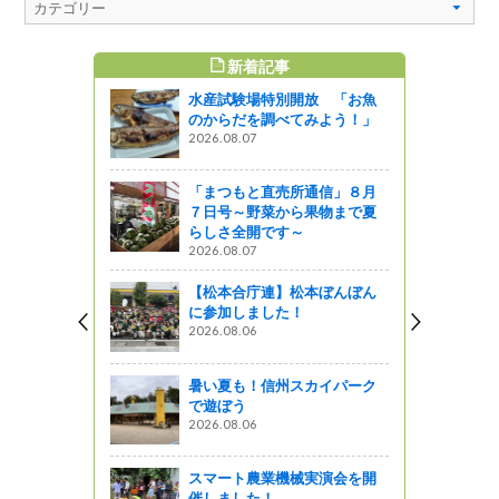
新着記事
すめ記事
水産試験場特別開放 「お魚
通信」１月
のからだを調べてみよう！」
2026.08.07
』発見
「まつもと直売所通信」８月
通信」１０
７日号～野菜から果物まで夏
秋！果物や
らしさ全開です～
2026.08.07
』発見
【松本合庁連】松本ぼんぼん
に参加しました！
通信」１０
2026.08.06
の秋はキノ
暑い夏も！信州スカイパーク
』発見
で遊ぼう
2026.08.06
通信」１０
スマート農業機械実演会を開
』発見
催しました！