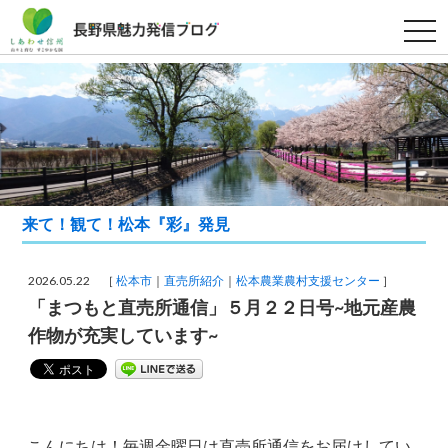
t
o
g
g
l
e
n
a
v
i
g
a
t
来て！観て！松本『彩』発見
i
o
n
2026.05.22 ［
松本市
直売所紹介
松本農業農村支援センター
］
「まつもと直売所通信」５月２２日号~地元産農
作物が充実しています~
こんにちは！毎週金曜日は直売所通信をお届けしてい