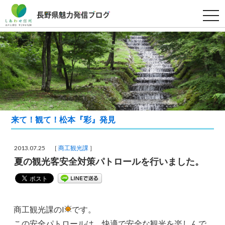
t
o
g
g
l
e
n
a
v
i
g
a
t
i
来て！観て！松本『彩』発見
o
n
2013.07.25 ［
商工観光課
］
夏の観光客安全対策パトロールを行いました。
商工観光課のI
です。
この安全パトロールは、快適で安全な観光を楽しんで