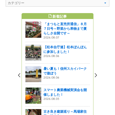
新着記事
すめ記事
「まつもと直売所通信」８月
「秋の森を
７日号～野菜から果物まで夏
プ」の開催
らしさ全開です～
2026.08.07
ャーツアー
【松本合庁連】松本ぼんぼん
に参加しました！
2026.08.06
暑い夏も！信州スカイパーク
当番でし
で遊ぼう
、年末の交
2026.08.06
――
スマート農業機械実演会を開
催しました！
中川村）
2026.08.05
古き良き建築巡り～馬場家住