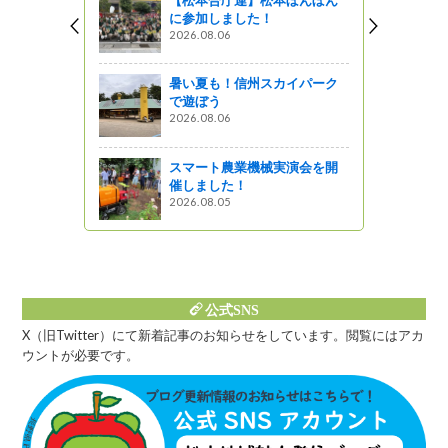
に参加しました！
ジビエPR
2026.08.06
暑い夏も！信州スカイパーク
～佐久っと
で遊ぼう
！
2026.08.06
っと通信～
スマート農業機械実演会を開
催しました！
2026.08.05
公式SNS
X（旧Twitter）にて新着記事のお知らせをしています。閲覧にはアカ
ウントが必要です。