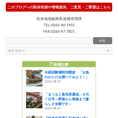
このブログへの取材依頼や情報提供、ご意見・ご要望はこちら
松本地域振興局 総務管理課
TEL:0263-40-1955
FAX:0263-47-7821
新着記事
すめ記事
水産試験場特別開放 「お魚
の番組に職
のからだを調べてみよう！」
ます！（第3
2026.08.07
』発見
「まつもと直売所通信」８月
７日号～野菜から果物まで夏
R！
らしさ全開です～
2026.08.07
ットワーク
【松本合庁連】松本ぼんぼん