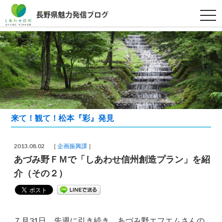
t
o
g
g
l
e
n
a
v
i
g
a
t
i
来て！観て！松本『彩』発見
o
n
2013.08.02 ［
企画振興課
］
あづみ野ＦＭで「しあわせ信州創造プラン」を紹
介（その２）
７月31日、先週に引き続き、あづみ野エフエムさんの