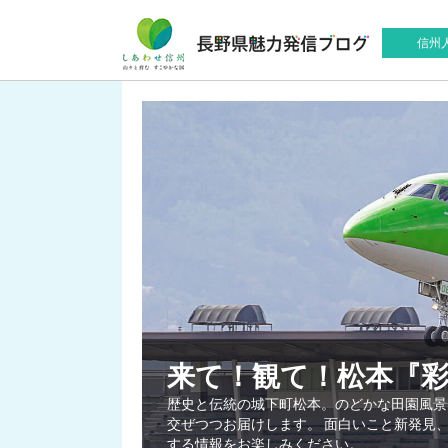
信州
来て！観て！松本『
歴史と伝統の城下町松本。のどかな田園風景
交ぜつつお届けします。 面白いこと新発見
する情報をお楽しみください。