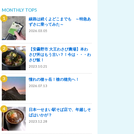
MONTHLY TOP5
線路は続くよどこまでも ～特急あ
ずさに乗ってみた～
2026.03.05
【安曇野市 大王わさび農場】本わ
さび丼はもう古い？！今は・・・わ
さび飯！
2023.10.21
憧れの槍ヶ岳！槍の穂先へ！
2026.07.13
日本一せまい駅そば店で、年越しそ
ばはいかが？
2023.12.28