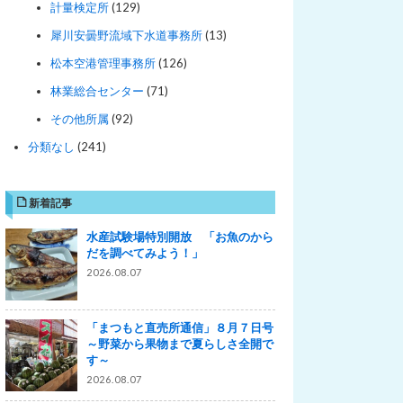
計量検定所
(129)
犀川安曇野流域下水道事務所
(13)
松本空港管理事務所
(126)
林業総合センター
(71)
その他所属
(92)
分類なし
(241)
新着記事
水産試験場特別開放 「お魚のから
だを調べてみよう！」
2026.08.07
「まつもと直売所通信」８月７日号
～野菜から果物まで夏らしさ全開で
す～
2026.08.07