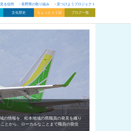
見る信州
長野県の取り組み
見つけようプロジェクト
文化歴史
ちょっとイイ話
ブログ一覧
域の情報を、松本地域の県職員の発見を織り
たことから、ローカルなことまで職員の発信