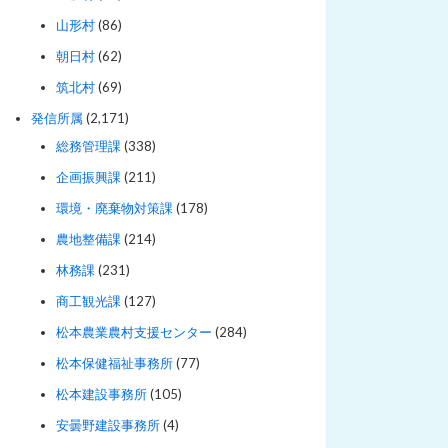
山形村
(86)
朝日村
(62)
筑北村
(69)
発信所属
(2,171)
総務管理課
(338)
企画振興課
(211)
環境・廃棄物対策課
(178)
農地整備課
(214)
林務課
(231)
商工観光課
(127)
松本農業農村支援センター
(284)
松本保健福祉事務所
(77)
松本建設事務所
(105)
安曇野建設事務所
(4)