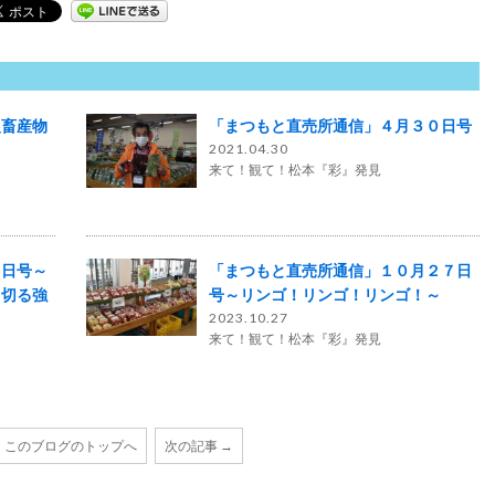
農畜産物
「まつもと直売所通信」４月３０日号
2021.04.30
来て！観て！松本『彩』発見
３日号～
「まつもと直売所通信」１０月２７日
り切る強
号～リンゴ！リンゴ！リンゴ！～
2023.10.27
来て！観て！松本『彩』発見
このブログのトップへ
次の記事 →