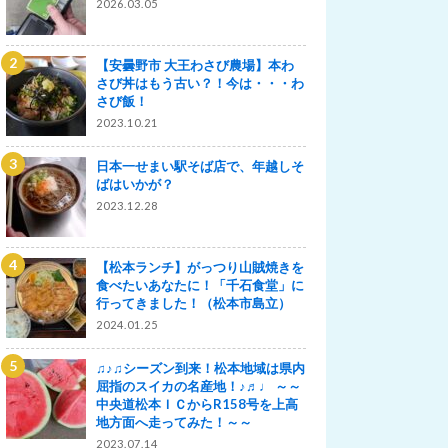
2026.03.05
【安曇野市 大王わさび農場】本わ
さび丼はもう古い？！今は・・・わ
さび飯！
2023.10.21
日本一せまい駅そば店で、年越しそ
ばはいかが？
2023.12.28
【松本ランチ】がっつり山賊焼きを
食べたいあなたに！「千石食堂」に
行ってきました！（松本市島立）
2024.01.25
♫♪♫シーズン到来！松本地域は県内
屈指のスイカの名産地！♪♬♩ ～～
中央道松本ＩＣからR158号を上高
地方面へ走ってみた！～～
2023.07.14