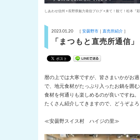
しあわせ信州
>
長野県魅力発信ブログ
>
来て！観て！松本『彩
2023.01.20 ［
安曇野市
直売所紹介
］
「まつもと直売所通信」
暦の上では大寒ですが、皆さまいかがお過
で、地元食材がたっぷり入ったお鍋を囲む
食材を何通りも楽しめるのが良いですね。
たくさん紹介してきますので、どうぞよろ
≪安曇野スイス村 ハイジの里≫