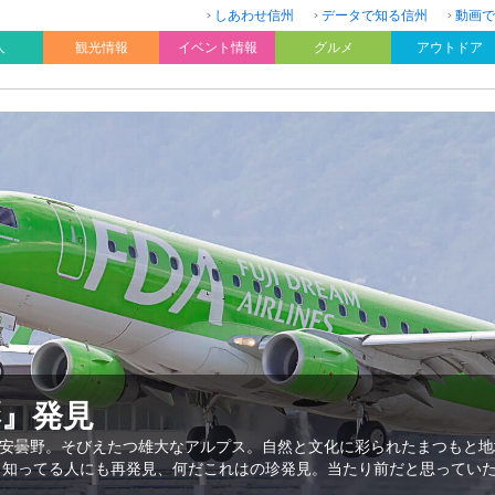
しあわせ信州
データで知る信州
動画で
人
観光情報
イベント情報
グルメ
アウトドア
彩』発見
安曇野。そびえたつ雄大なアルプス。自然と文化に彩られたまつもと地
、知ってる人にも再発見、何だこれはの珍発見。当たり前だと思ってい