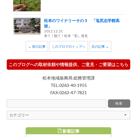
松本のワイナリーその３ 「塩尻志学館高
校」
2012.12.21
来て！観て！松本『彩』発見
← 前の記事
このブログのトップへ
次の記事 →
このブログへの取材依頼や情報提供、ご意見・ご要望はこちら
松本地域振興局 総務管理課
TEL:0263-40-1955
FAX:0263-47-7821
新着記事
すめ記事