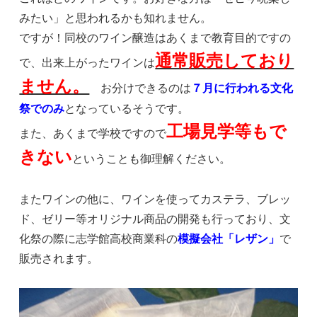
みたい」と思われるかも知れません。
ですが！同校のワイン醸造はあくまで教育目的ですの
通常販売しており
で、出来上がったワインは
ません。
お分けできるのは
７月に行われる文化
祭でのみ
となっているそうです。
工場見学等もで
また、あくまで学校ですので
きない
ということも御理解ください。
またワインの他に、ワインを使ってカステラ、ブレッ
ド、ゼリー等オリジナル商品の開発も行っており、文
化祭の際に志学館高校商業科の
模擬会社「レザン」
で
販売されます。