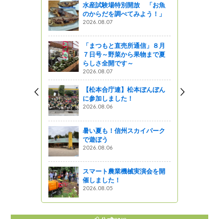
水産試験場特別開放 「お魚
2月25日開
のからだを調べてみよう！」
2026.08.07
「まつもと直売所通信」８月
る、ふるさ
７日号～野菜から果物まで夏
葡萄酒醸造
らしさ全開です～
ね！インタ
2026.08.07
【松本合庁連】松本ぼんぼん
がの
に参加しました！
2026.08.06
ませんか？
で乾杯キャ
暑い夏も！信州スカイパーク
で遊ぼう
2026.08.06
ベント情報
つり
スマート農業機械実演会を開
催しました！
2026.08.05