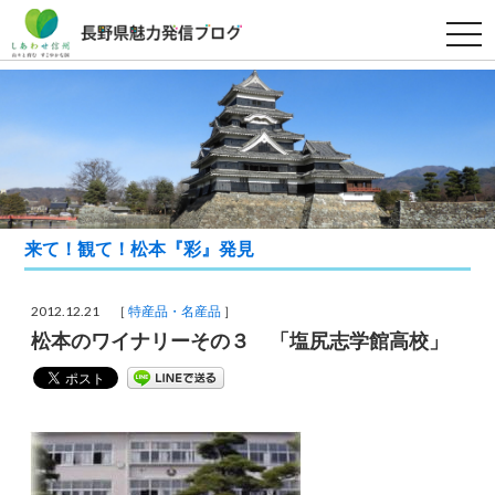
t
o
g
g
l
e
n
a
v
i
g
a
t
i
来て！観て！松本『彩』発見
o
n
2012.12.21 ［
特産品・名産品
］
松本のワイナリーその３ 「塩尻志学館高校」