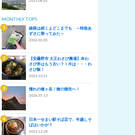
2025.06.02
MONTHLY TOP5
線路は続くよどこまでも ～特急あ
ずさに乗ってみた～
2026.03.05
【安曇野市 大王わさび農場】本わ
さび丼はもう古い？！今は・・・わ
さび飯！
2023.10.21
憧れの槍ヶ岳！槍の穂先へ！
2026.07.13
日本一せまい駅そば店で、年越しそ
ばはいかが？
2023.12.28