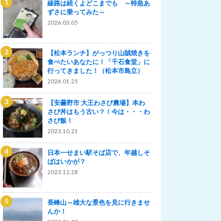
線路は続くよどこまでも ～特急あ
ずさに乗ってみた～
2026.03.05
【松本ランチ】がっつり山賊焼きを
食べたいあなたに！「千石食堂」に
行ってきました！（松本市島立）
2024.01.25
【安曇野市 大王わさび農場】本わ
さび丼はもう古い？！今は・・・わ
さび飯！
2023.10.21
日本一せまい駅そば店で、年越しそ
ばはいかが？
2023.12.28
長峰山～雄大な景色を見に行きませ
んか！