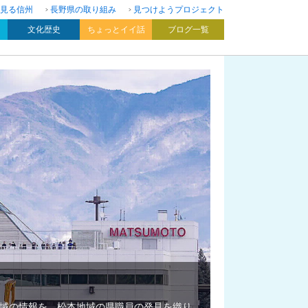
見る信州
長野県の取り組み
見つけようプロジェクト
文化歴史
ちょっとイイ話
ブログ一覧
域の情報を、松本地域の県職員の発見を織り