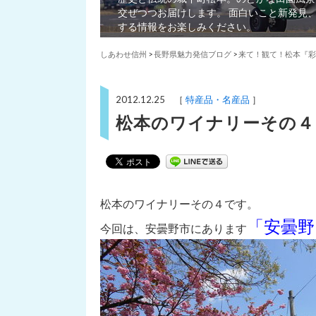
交ぜつつお届けします。 面白いこと新発見
する情報をお楽しみください。
しあわせ信州
>
長野県魅力発信ブログ
>
来て！観て！松本『彩
2012.12.25 ［
特産品・名産品
］
松本のワイナリーその４
松本のワイナリーその４です。
「安曇野
今回は、安曇野市にあります