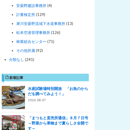
安曇野建設事務所
(4)
計量検定所
(129)
犀川安曇野流域下水道事務所
(13)
松本空港管理事務所
(126)
林業総合センター
(71)
その他所属
(92)
分類なし
(241)
新着記事
水産試験場特別開放 「お魚のから
だを調べてみよう！」
2026.08.07
「まつもと直売所通信」８月７日号
～野菜から果物まで夏らしさ全開で
す～