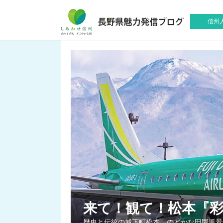
信州
来て！観て！松本『
歴史と伝統の城下町松本。のどかな田園風景