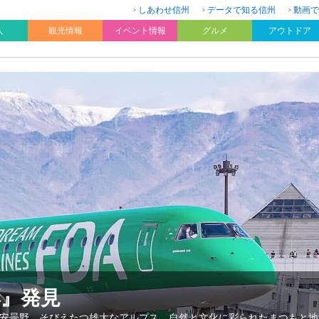
しあわせ信州
データで知る信州
動画で
人
観光情報
イベント情報
グルメ
アウトドア
彩』発見
安曇野。そびえたつ雄大なアルプス。自然と文化に彩られたまつもと地