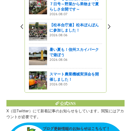
７日号～野菜から果物まで夏
称管理制度
らしさ全開です～
ル官能審査
2026.08.07
【松本合庁連】松本ぼんぼん
に参加しました！
2026.08.06
第26回 信
みあるき」
た！
暑い夏も！信州スカイパーク
で遊ぼう
2026.08.06
銀座ＮＡＧ
した（その
スマート農業機械実演会を開
催しました！
2026.08.05
』発見
公式SNS
X（旧Twitter）にて新着記事のお知らせをしています。閲覧にはアカ
ウントが必要です。