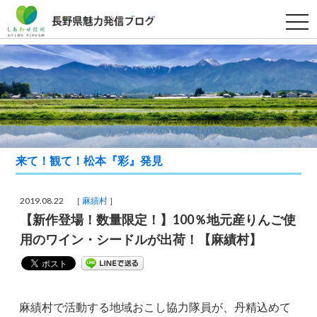
t
o
g
g
l
e
n
a
v
i
g
a
t
i
来て！観て！松本『彩』発見
o
n
2019.08.22 ［
麻績村
］
【新作登場！数量限定！】100％地元産りんご使
用のワイン・シードルが出荷！【麻績村】
麻績村で活動する地域おこし協力隊員が、丹精込めて