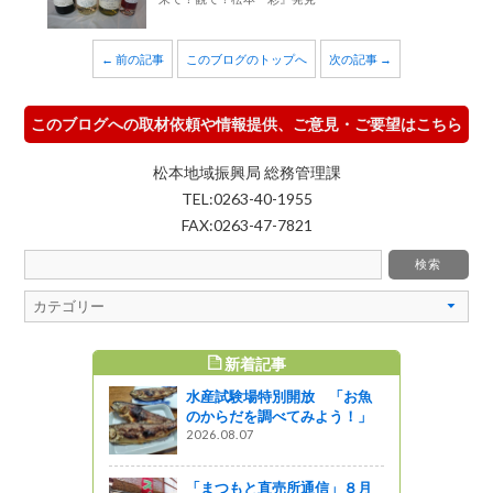
← 前の記事
このブログのトップへ
次の記事 →
このブログへの取材依頼や情報提供、ご意見・ご要望はこちら
松本地域振興局 総務管理課
TEL:0263-40-1955
FAX:0263-47-7821
新着記事
すめ記事
水産試験場特別開放 「お魚
佐久地域の
のからだを調べてみよう！」
を巡るバス
2026.08.07
っと通信～
「まつもと直売所通信」８月