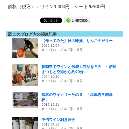
価格（税込）：ワイン1,300円 シードル900円
このブログ内の関連記事
【作ってみた】秋の味覚、りんごのゼリー
2025.10.09
来て！観て！松本『彩』発見
福岡県でワインと伝統工芸品をＰＲ ～信州
まつもと空港から約90分～
2024.10.30
来て！観て！松本『彩』発見
松本のワイナリーその３ 「塩尻志学館高
校」
2012.12.21
来て！観て！松本『彩』発見
中信ワイン利き酒会
2013.07.10
来て！観て！松本『彩』発見