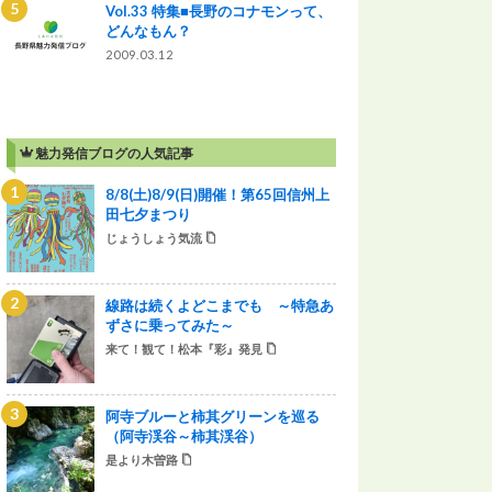
Vol.33 特集■長野のコナモンって、
どんなもん？
2009.03.12
魅力発信ブログの人気記事
8/8(土)8/9(日)開催！第65回信州上
田七夕まつり
じょうしょう気流
線路は続くよどこまでも ～特急あ
ずさに乗ってみた～
来て！観て！松本『彩』発見
阿寺ブルーと柿其グリーンを巡る
（阿寺渓谷～柿其渓谷）
是より木曽路