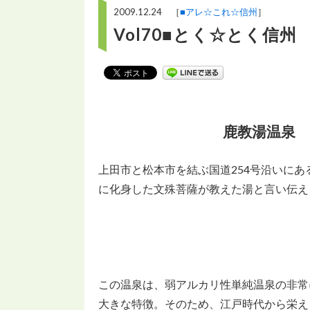
2009.12.24 ［
■アレ☆これ☆信州
］
Vol70■とく☆とく信州
鹿教湯温泉
上田市と松本市を結ぶ国道254号沿いにあ
に化身した文殊菩薩が教えた湯と言い伝え
この温泉は、弱アルカリ性単純温泉の非常
大きな特徴。そのため、江戸時代から栄え