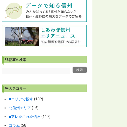
記事の検索
カテゴリー
■エリアで捜す
(189)
北信州エリア
(15)
■アレ☆これ☆信州
(117)
コラム
(58)