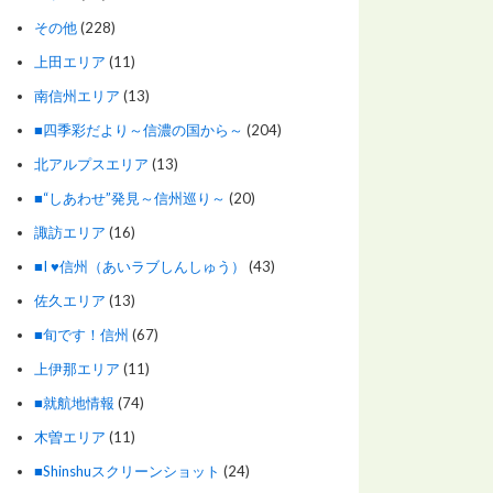
その他
(228)
上田エリア
(11)
南信州エリア
(13)
■四季彩だより～信濃の国から～
(204)
北アルプスエリア
(13)
■“しあわせ”発見～信州巡り～
(20)
諏訪エリア
(16)
■I ♥信州（あいラブしんしゅう）
(43)
佐久エリア
(13)
■旬です！信州
(67)
上伊那エリア
(11)
■就航地情報
(74)
木曽エリア
(11)
■Shinshuスクリーンショット
(24)