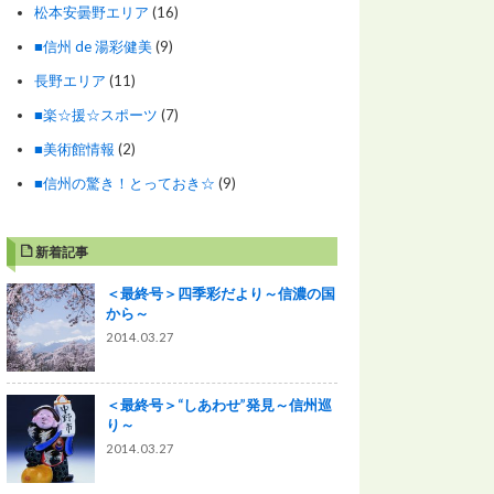
松本安曇野エリア
(16)
■信州 de 湯彩健美
(9)
長野エリア
(11)
■楽☆援☆スポーツ
(7)
■美術館情報
(2)
■信州の驚き！とっておき☆
(9)
新着記事
＜最終号＞四季彩だより～信濃の国
から～
2014.03.27
＜最終号＞“しあわせ”発見～信州巡
り～
2014.03.27