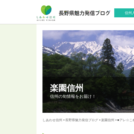
信州
楽園信州
信州の旬情報をお届け！
しあわせ信州
>
長野県魅力発信ブログ
>
楽園信州
>
■アレ☆こ