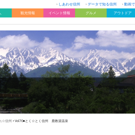
しあわせ信州
データで知る信州
動画で
人
観光情報
イベント情報
グルメ
アウトドア
れ☆信州
>
Vol70■とく☆とく信州 鹿教湯温泉