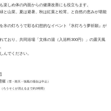
も楽しめ体の内面からの健康改善にも役立ちます。
緑と山菜、夏は避暑、秋は紅葉と松茸、と自然の恵みが堪能
を氷の灯ろうで彩る幻想的なイベント『氷灯ろう夢祈願』が
れており、共同浴場「文殊の湯（入浴料300円）」の露天風
。
しんでください。
辺
開催
（雪・雨天・強風の場合は中止）
（ろうそくが消えるまで約5時間）