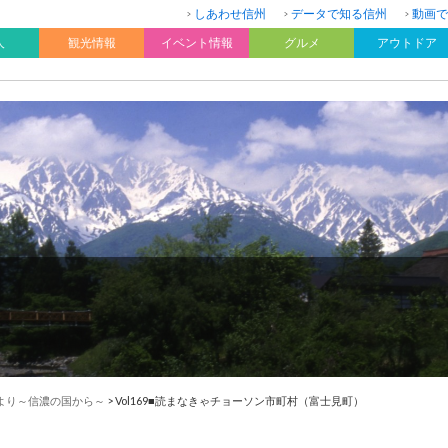
しあわせ信州
データで知る信州
動画で
人
観光情報
イベント情報
グルメ
アウトドア
より～信濃の国から～
>
Vol169■読まなきゃチョーソン市町村（富士見町）