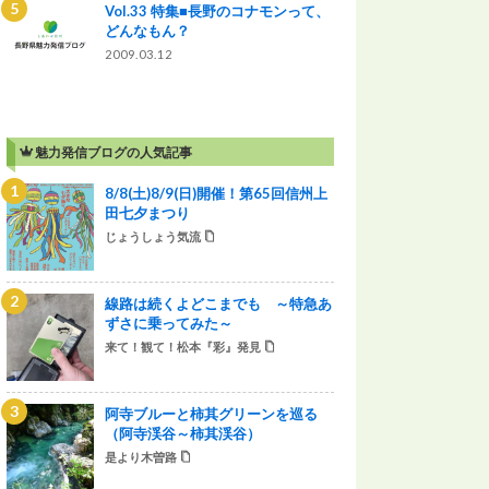
Vol.33 特集■長野のコナモンって、
どんなもん？
2009.03.12
魅力発信ブログの人気記事
8/8(土)8/9(日)開催！第65回信州上
田七夕まつり
じょうしょう気流
線路は続くよどこまでも ～特急あ
ずさに乗ってみた～
来て！観て！松本『彩』発見
阿寺ブルーと柿其グリーンを巡る
（阿寺渓谷～柿其渓谷）
是より木曽路