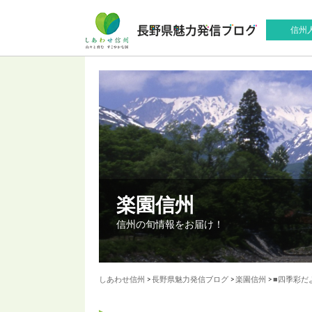
信州
楽園信州
信州の旬情報をお届け！
しあわせ信州
>
長野県魅力発信ブログ
>
楽園信州
>
■四季彩だ