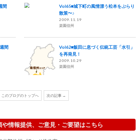
週間
Vol65■城下町の風情漂う松本をぶらり
散策〜♪
2009.11.19
楽園信州
一週間
Vol62■飯田に息づく伝統工芸「水引」
を再発見！
2009.10.29
楽園信州
このブログのトップへ
次の記事 →
頼や情報提供、ご意見・ご要望はこちら