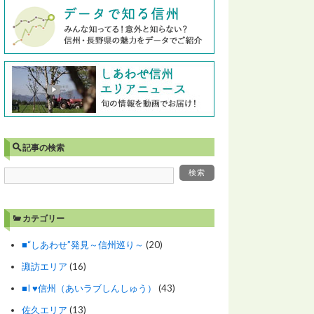
記事の検索
カテゴリー
■“しあわせ”発見～信州巡り～
(20)
諏訪エリア
(16)
■I ♥信州（あいラブしんしゅう）
(43)
佐久エリア
(13)