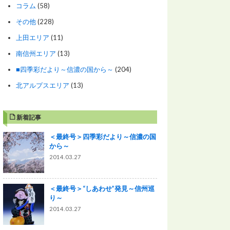
コラム
(58)
その他
(228)
上田エリア
(11)
南信州エリア
(13)
■四季彩だより～信濃の国から～
(204)
北アルプスエリア
(13)
新着記事
＜最終号＞四季彩だより～信濃の国
から～
2014.03.27
＜最終号＞“しあわせ”発見～信州巡
り～
2014.03.27