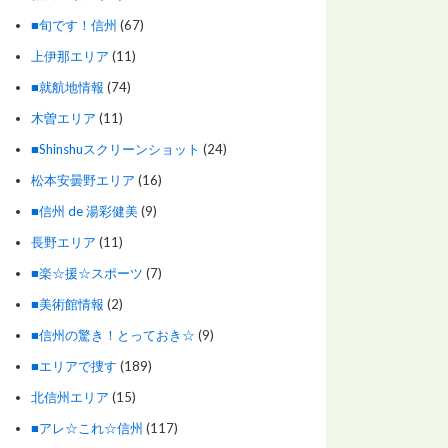
■旬です！信州
(67)
上伊那エリア
(11)
■就航地情報
(74)
木曽エリア
(11)
■Shinshuスクリーンショット
(24)
松本安曇野エリア
(16)
■信州 de 湯彩健美
(9)
長野エリア
(11)
■楽☆援☆スポーツ
(7)
■美術館情報
(2)
■信州の驚き！とっておき☆
(9)
■エリアで捜す
(189)
北信州エリア
(15)
■アレ☆これ☆信州
(117)