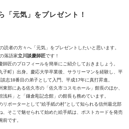
匠から「元気」をプレゼント！
の読者の方々へ「元気」をプレゼントしたいと思います。
の落語家
立川談慶師匠
です！
慶師匠のプロフィールを簡単にご紹介しておきましょう。
丸子町）出身。慶応大学卒業後、サラリーマンを経験し、平
川談志18番目の弟子として入門。平成17年に真打昇進。
州東部にある佐久市の「佐久市コスモホール」館長のほか、
館浅科」と「鎌倉彫記念館」の館長も務めています。
のリポーターとして“絵手紙の村”として知られる信州最北部
ね、そこで魅せられて始めた絵手紙は、ポストカードを発売
腕前です。