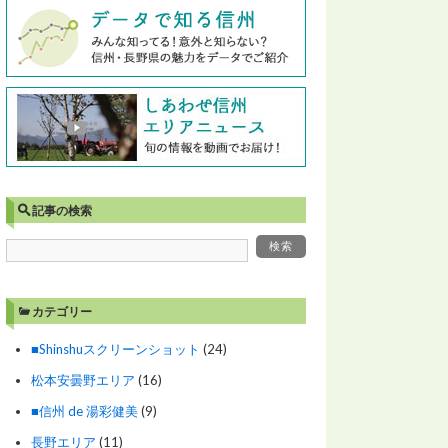
記事の検索
カテゴリー
■Shinshuスクリーンショット
(24)
松本安曇野エリア
(16)
■信州 de 湯彩健美
(9)
長野エリア
(11)