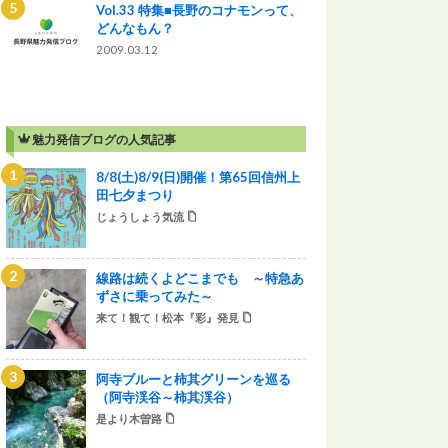
Vol.33 特集■長野のコナモンって、
どんなもん？
2009.03.12
魅力発信ブログの人気記事
8/8(土)8/9(日)開催！第65回信州上
田七夕まつり
じょうしょう気流
線路は続くよどこまでも ～特急あ
ずさに乗ってみた～
来て！観て！松本『彩』発見
阿寺ブルーと柿其グリーンを巡る
（阿寺渓谷～柿其渓谷）
是より木曽路