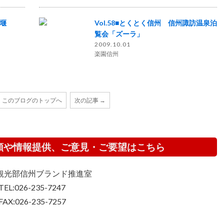
沢堰
Vol.58■とくとく信州 信州諏訪温泉泊
覧会「ズーラ」
2009.10.01
楽園信州
このブログのトップへ
次の記事 →
頼や情報提供、ご意見・ご要望はこちら
観光部信州ブランド推進室
TEL:026-235-7247
FAX:026-235-7257