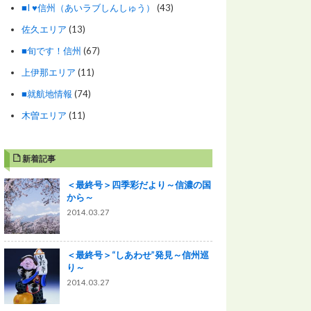
■I ♥信州（あいラブしんしゅう）
(43)
佐久エリア
(13)
■旬です！信州
(67)
上伊那エリア
(11)
■就航地情報
(74)
木曽エリア
(11)
新着記事
＜最終号＞四季彩だより～信濃の国
から～
2014.03.27
＜最終号＞“しあわせ”発見～信州巡
り～
2014.03.27