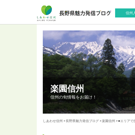
信州
楽園信州
信州の旬情報をお届け！
しあわせ信州
>
長野県魅力発信ブログ
>
楽園信州
>
■エリアで