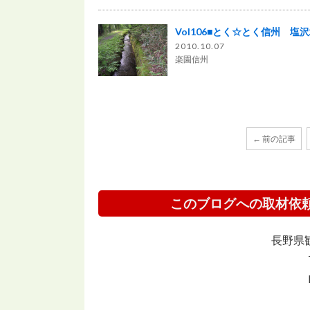
Vol106■とく☆とく信州 塩
2010.10.07
楽園信州
← 前の記事
このブログへの取材依
長野県