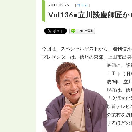
2011.05.26 ［
コラム
］
Vol136■立川談慶師
今回は、スペシャルゲストから、週刊信州
プレゼンターは、信州の東部、上田市出身
最初に、談
上田市（旧
成3年、立
現在は、信
「交流文化
以前テレビ
の栄村を訪
するほどの