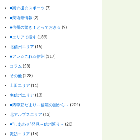
■楽☆援☆スポーツ
(7)
■美術館情報
(2)
■信州の驚き！とっておき☆
(9)
■エリアで捜す
(189)
北信州エリア
(15)
■アレ☆これ☆信州
(117)
コラム
(58)
その他
(228)
上田エリア
(11)
南信州エリア
(13)
■四季彩だより～信濃の国から～
(204)
北アルプスエリア
(13)
■“しあわせ”発見～信州巡り～
(20)
諏訪エリア
(16)