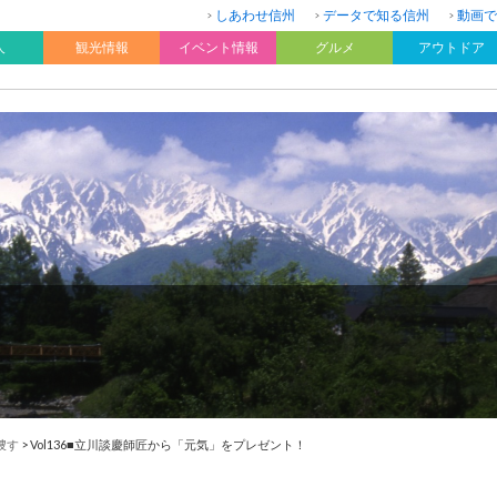
しあわせ信州
データで知る信州
動画で
人
観光情報
イベント情報
グルメ
アウトドア
捜す
>
Vol136■立川談慶師匠から「元気」をプレゼント！