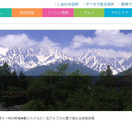
しあわせ信州
データで知る信州
動画で
人
観光情報
イベント情報
グルメ
アウトドア
捜す
>
Vol.3特集■夏だスイカだ！北アルプスの麓で採れる味覚自慢