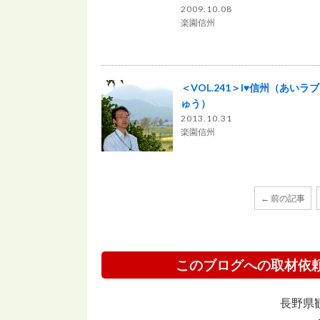
2009.10.08
楽園信州
＜VOL.241＞I♥信州（あいラ
ゅう）
2013.10.31
楽園信州
← 前の記事
このブログへの取材依
長野県