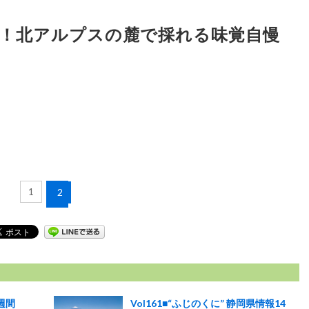
カだ！北アルプスの麓で採れる味覚自慢
1
2
週間
Vol161■“ふじのくに” 静岡県情報14