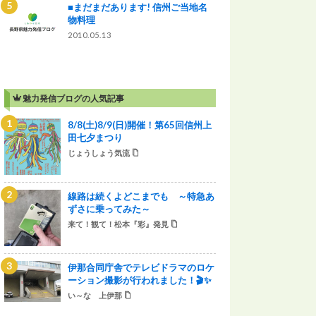
■まだまだあります! 信州ご当地名
物料理
2010.05.13
魅力発信ブログの人気記事
8/8(土)8/9(日)開催！第65回信州上
田七夕まつり
じょうしょう気流
線路は続くよどこまでも ～特急あ
ずさに乗ってみた～
来て！観て！松本『彩』発見
伊那合同庁舎でテレビドラマのロケ
ーション撮影が行われました！🎬✨
い～な 上伊那