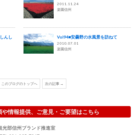
2011.11.24
楽園信州
ブしんし
Vol94■安曇野の水風景を訪ねて
2010.07.01
楽園信州
このブログのトップへ
次の記事 →
頼や情報提供、ご意見・ご要望はこちら
観光部信州ブランド推進室