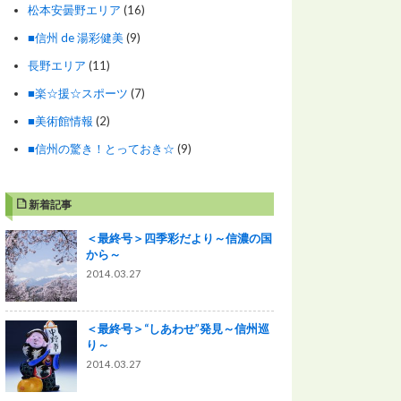
松本安曇野エリア
(16)
■信州 de 湯彩健美
(9)
長野エリア
(11)
■楽☆援☆スポーツ
(7)
■美術館情報
(2)
■信州の驚き！とっておき☆
(9)
新着記事
＜最終号＞四季彩だより～信濃の国
から～
2014.03.27
＜最終号＞“しあわせ”発見～信州巡
り～
2014.03.27