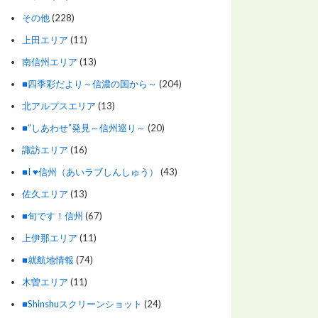
その他
(228)
上田エリア
(11)
南信州エリア
(13)
■四季彩だより～信濃の国から～
(204)
北アルプスエリア
(13)
■“しあわせ”発見～信州巡り～
(20)
諏訪エリア
(16)
■I ♥信州（あいラブしんしゅう）
(43)
佐久エリア
(13)
■旬です！信州
(67)
上伊那エリア
(11)
■就航地情報
(74)
木曽エリア
(11)
■Shinshuスクリーンショット
(24)