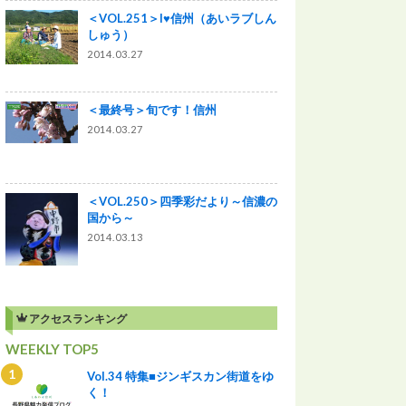
＜VOL.251＞I♥信州（あいラブしん
しゅう）
2014.03.27
＜最終号＞旬です！信州
2014.03.27
＜VOL.250＞四季彩だより～信濃の
国から～
2014.03.13
アクセスランキング
WEEKLY TOP5
Vol.34 特集■ジンギスカン街道をゆ
く！