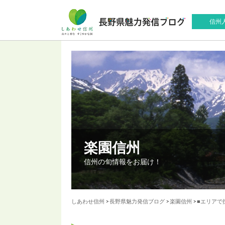
信州
楽園信州
信州の旬情報をお届け！
しあわせ信州
>
長野県魅力発信ブログ
>
楽園信州
>
■エリアで