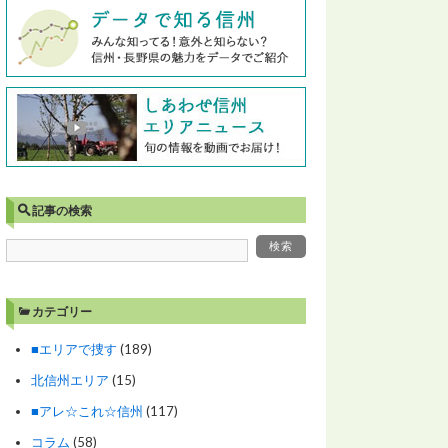
記事の検索
カテゴリー
■エリアで捜す
(189)
北信州エリア
(15)
■アレ☆これ☆信州
(117)
コラム
(58)