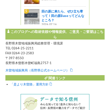
ある素敵な
田の原に来たら、ぜひ立ち寄
みや」
って！田の原Baseってどんな
ところ？
2026.07.16
このブログへの取材依頼や情報提供、ご意見・ご要望はこち
ら
長野県木曽地域振興局総務管理・環境課
TEL 0264-25-2211
FAX 0264-23-2583
〒397-8550
長野県木曽郡木曽町福島2757-1
木曽地域振興局（長野県公式ホームページ）
関連リンク
「是より木曽路」運用方針