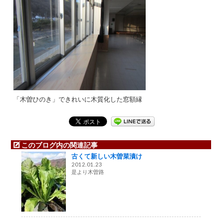
「木曽ひのき」できれいに木質化した窓額縁
このブログ内の関連記事
古くて新しい木曽菜漬け
2012.01.23
是より木曽路