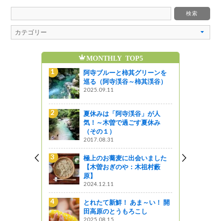
MONTHLY TOP5
魅
グリーンを
阿寺ブルーと柿其グリーンを
柿其渓谷）
巡る（阿寺渓谷～柿其渓谷）
2025.09.11
谷」が人
夏休みは「阿寺渓谷」が人
す夏休み
気！～木曽で過ごす夏休み
（その１）
2017.08.31
ま～い！ 開
極上のお蕎麦に出会いました
こし
【木曽おぎのや：木祖村藪
原】
2024.12.11
ぜひ立ち寄
とれたて新鮮！ あま～い！ 開
ってどんな
田高原のとうもろこし
2025.08.15