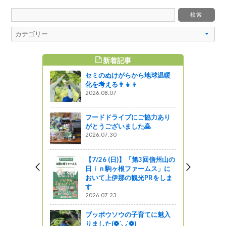
新着記事
すめ記事
セミのぬけがらから地球温暖
間フードド
化を考える👨‍👧‍👦
ペーン」へ
2026.08.07
ございまし
フードドライブにご協力あり
っと通信～
がとうございました🙇
2026.07.30
ら長野県産
菜生活100
ス」が全国
【7/26 (日)】「第3回信州山の
日ｉｎ駒ヶ根ファームス」に
おいて上伊那の観光PRをしま
す
2026.07.23
研修会に行
ブッポウソウの子育てに魅入
りました(❁´◡`❁)