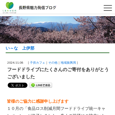
t
o
g
g
l
e
n
a
v
i
g
い～な 上伊那
a
t
i
o
2024.11.08 ［
子供カフェ
その他
地域振興局
］
n
フードドライブにたくさんのご寄付をありがとう
ございました
皆様のご協力に感謝申し上げます
１０月の「食品ロス削減月間フードドライブ統一キャ