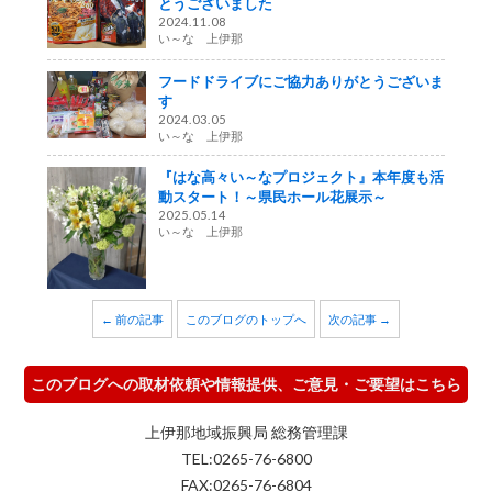
とうございました
2024.11.08
い～な 上伊那
フードドライブにご協力ありがとうございま
す
2024.03.05
い～な 上伊那
『はな高々い～なプロジェクト』本年度も活
動スタート！～県民ホール花展示～
2025.05.14
い～な 上伊那
← 前の記事
このブログのトップへ
次の記事 →
このブログへの取材依頼や情報提供、ご意見・ご要望はこちら
上伊那地域振興局 総務管理課
TEL:0265-76-6800
FAX:0265-76-6804