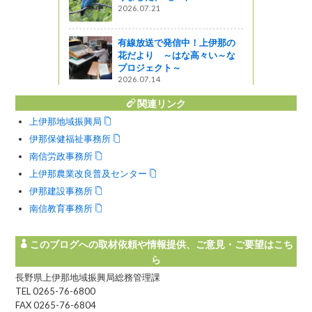
がの
2026.07.21
やん 信州
に行ってき
有線放送で発信中！上伊那の
花だより ～はな高々い～な
プロジェクト～
う
2026.07.14
関連リンク
上伊那地域振興局
伊那保健福祉事務所
南信労政事務所
上伊那農業改良普及センター
伊那建設事務所
南信教育事務所
このブログへの取材依頼や情報提供、ご意見・ご要望はこち
ら
長野県上伊那地域振興局総務管理課
TEL 0265-76-6800
FAX 0265-76-6804