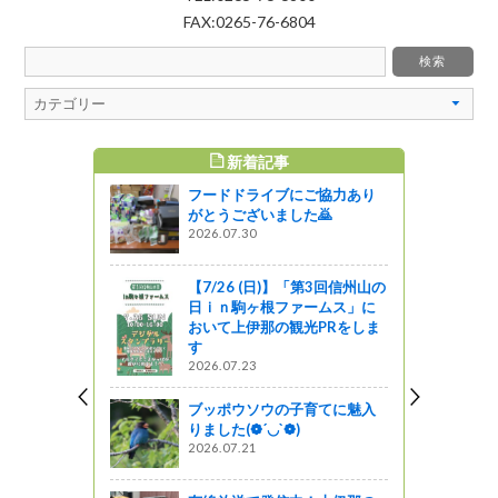
FAX:0265-76-6804
新着記事
すめ記事
フードドライブにご協力あり
草刈りです
がとうございました🙇
2026.07.30
がの
【7/26 (日)】「第3回信州山の
千枚田）サ
日ｉｎ駒ヶ根ファームス」に
開催されま
おいて上伊那の観光PRをしま
す
2026.07.23
ブッポウソウの子育てに魅入
田という文
りました(❁´◡`❁)
2026.07.21
ャーツアー