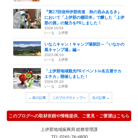
『第27回信州伊那街道 秋の呑みあるき』
において「上伊那の棚田米」で醸した「上伊
那の酒」の魅力をPRしました！
2024.10.03
い～な 上伊那
いな△キャン！キャンプ場探訪～「いなかの
風キャンプ場」編～
2023.08.10
い～な 上伊那
「上伊那地域観光PRイベントin名古屋サカ
エチカ」開催しました！
2024.09.20
い～な 上伊那
← 前の記事
このブログのトップへ
次の記事 →
このブログへの取材依頼や情報提供、ご意見・ご要望はこちら
上伊那地域振興局 総務管理課
TEL:0265-76-6800