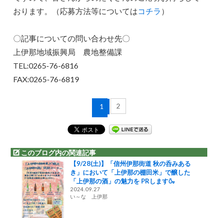
おります。（応募方法等については
コチラ
）
〇記事についての問い合わせ先〇
上伊那地域振興局 農地整備課
TEL:0265-76-6816
FAX:0265-76-6819
2
1
このブログ内の関連記事
【9/28(土)】「信州伊那街道 秋の呑みある
き」において「上伊那の棚田米」で醸した
「上伊那の酒」の魅力を PRします🍶
2024.09.27
い～な 上伊那