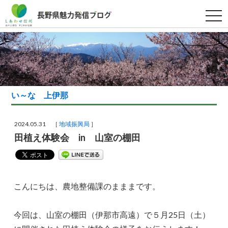
t
o
g
g
l
e
n
a
v
i
g
い～な 上伊那
a
t
i
o
2024.05.31 ［
地域振興局
］
n
田植え体験会 in 山室の棚田
こんにちは、農地整備課のまままです。
今回は、山室の棚田（伊那市高遠）で５月25日（土）