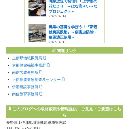
有線放送で発信中！上伊那の
稲倉の棚田
花だより ～はな高々い～な
ン」
プロジェクト～
2026.07.14
農業の基礎を学ぼう！『新規
就農実践塾』～病害虫防除・
農薬適正使用～
2026.07.13
関連リンク
上伊那地域振興局
伊那保健福祉事務所
南信労政事務所
上伊那農業改良普及センター
伊那建設事務所
南信教育事務所
このブログへの取材依頼や情報提供、ご意見・ご要望はこち
ら
長野県上伊那地域振興局総務管理課
TEL 0265-76-6800