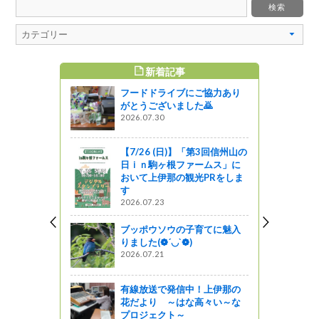
新着記事
すめ記事
フードドライブにご協力あり
ている旅の
がとうございました🙇
ェール」8月
2026.07.30
の記事が掲
【7/26 (日)】「第3回信州山の
日ｉｎ駒ヶ根ファームス」に
おいて上伊那の観光PRをしま
クリスマス
す
を開催しま
2026.07.23
ブッポウソウの子育てに魅入
ってるの？
りました(❁´◡`❁)
2026.07.21
しました※
『麻績そよ
催されま
有線放送で発信中！上伊那の
土）
花だより ～はな高々い～な
プロジェクト～
』発見