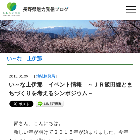
t
o
g
g
l
e
n
a
v
i
g
い～な 上伊那
a
t
i
o
2015.01.09 ［
地域振興局
］
n
い～な上伊那 イベント情報 ～ＪＲ飯田線とま
ちづくりを考えるシンポジウム～
皆さん、こんにちは。
新しい年が明けて２０１５年が始まりました。今年