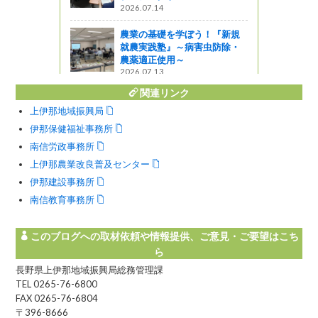
2026.07.14
ント in
農業の基礎を学ぼう！『新規
就農実践塾』～病害虫防除・
農薬適正使用～
う
2026.07.13
関連リンク
上伊那地域振興局
伊那保健福祉事務所
南信労政事務所
上伊那農業改良普及センター
伊那建設事務所
南信教育事務所
このブログへの取材依頼や情報提供、ご意見・ご要望はこち
ら
長野県上伊那地域振興局総務管理課
TEL 0265-76-6800
FAX 0265-76-6804
〒396-8666