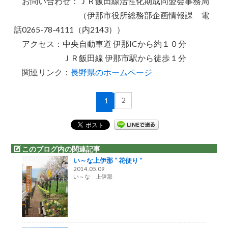
お問い合わせ：ＪＲ飯田線活性化期成同盟会事務局
（伊那市役所総務部企画情報課 電
話0265-78-4111（内2143））
アクセス：中央自動車道 伊那ICから約１０分
ＪＲ飯田線 伊那市駅から徒歩１分
関連リンク：
長野県のホームページ
2
1
このブログ内の関連記事
い～な上伊那 “ 花便り ”
2014.05.09
い～な 上伊那