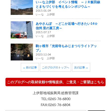
い～な上伊那 イベント情報 ～ＪＲ飯田線
とまちづくりを考えるシンポジウム～
2015.01.09
い～な 上伊那
あやさんぽ ～どこか近場へ行きたい14☆
信州 里の菓工房～
2015.07.17
い～な 上伊那
駒ヶ根市「光前寺もみじまつりライトアッ
プ」
2023.12.04
い～な 上伊那
← 前の記事
このブログのトップへ
次の記事 →
このブログへの取材依頼や情報提供、ご意見・ご要望はこちら
上伊那地域振興局 総務管理課
TEL:0265-76-6800
FAX:0265-76-6804