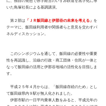
に、独自の発想で赤字経営のいすみ鉄道を黒字化に導
いた鳥塚社長による基調講演。
第２部は
「ＪＲ飯田線と伊那谷の未来を考える」
を
テーマに、飯田線利用者や関係者らと意見を交わすパ
ネルディスカッション。
このシンポジウムを通して、飯田線の必要性や重要
性を再認識し、沿線の行政・商工団体・住民が一体と
なって飯田線の活用と伊那谷地域の活性化を目指しま
す。
平成２５年４月からは、「飯田線存続のため」とし
て飯田線県内９駅が無人化されました。
伊那市駅の一日平均乗車人数をみると、平成元年の