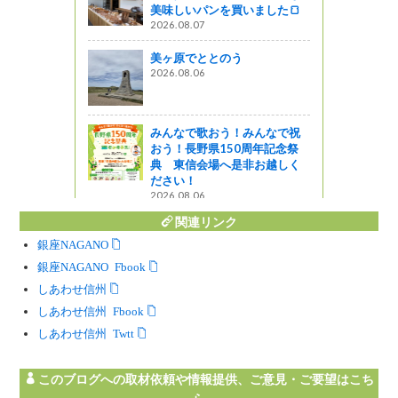
美味しいパンを買いました🍞
2026.08.07
美ヶ原でととのう
2026.08.06
したばかり！
ストビーフ
BEEF」
みんなで歌おう！みんなで祝
がの
おう！長野県150周年記念祭
典 東信会場へ是非お越しく
ださい！
2026.08.06
関連リンク
銀座NAGANO
銀座NAGANO Facebook
しあわせ信州
しあわせ信州 Facebook
しあわせ信州 Twitter
このブログへの取材依頼や情報提供、ご意見・ご要望はこち