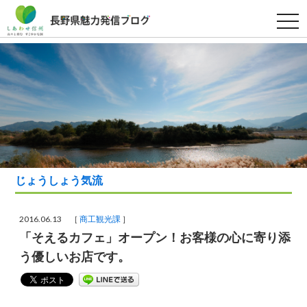
t
o
g
g
l
e
n
a
v
i
g
a
t
i
o
n
じょうしょう気流
2016.06.13 ［
商工観光課
］
「そえるカフェ」オープン！お客様の心に寄り添
う優しいお店です。