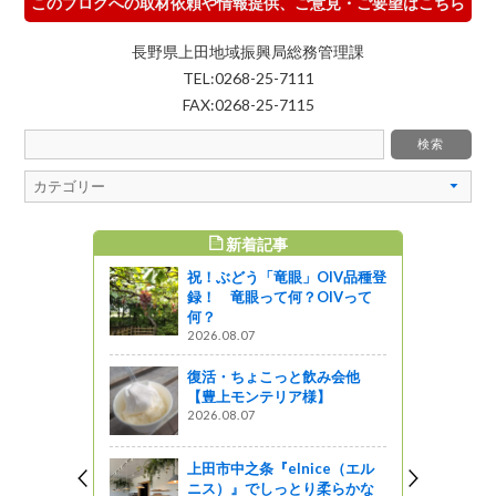
このブログへの取材依頼や情報提供、ご意見・ご要望はこちら
長野県上田地域振興局総務管理課
TEL:0268-25-7111
FAX:0268-25-7115
新着記事
すめ記事
祝！ぶどう「竜眼」OIV品種登
推進長野地
録！ 竜眼って何？OIVって
ム研修会を
何？
2026.08.07
がの
復活・ちょこっと飲み会他
【豊上モンテリア様】
オープン！
2026.08.07
上田市中之条『elnice（エル
ニス）』でしっとり柔らかな
場がオープ