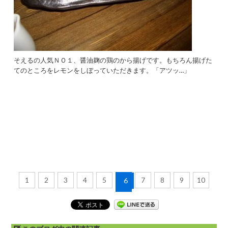
そえるの人気ＮＯ１、醤油麹の鶏のから揚げです。もちろん揚げた
てのところをレモンをしぼっていただきます。「アツッ…」
1
2
3
4
5
7
8
9
10
6