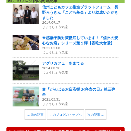
このブログ内の関連記事
信州こどもカフェ推進プラットフォーム 長
野ろうきん「こども基金」より助成いただき
ました
2019.09.17
じょうしょう気流
🌟感染予防対策徹底しています！『信州の安
心なお店』シリーズ第１弾【香吃大食堂】
2022.02.08
じょうしょう気流
アグリカフェ あまてる
2014.08.20
じょうしょう気流
🌼『がんばるお店応援 お弁当の日』第三弾
🌼
2021.05.31
じょうしょう気流
← 前の記事
このブログのトップへ
次の記事 →