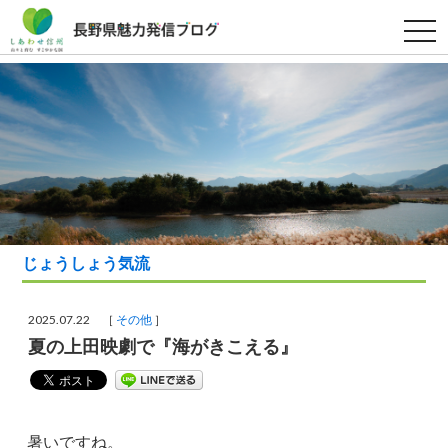
t
o
g
g
l
e
n
a
v
i
g
a
t
i
o
n
じょうしょう気流
2025.07.22 ［
その他
］
夏の上田映劇で『海がきこえる』
暑いですね。