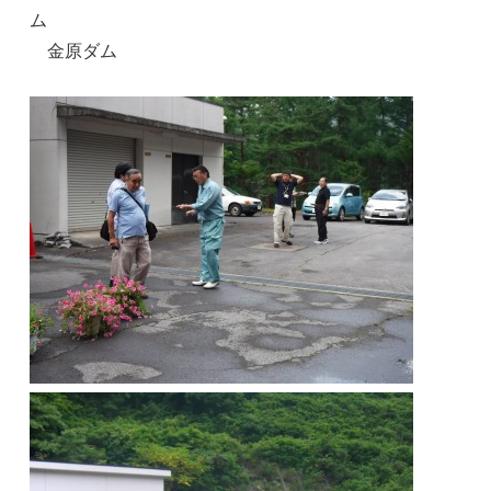
ム
金原ダム