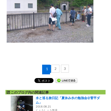
2
3
1
このブログ内の関連記事
水と巡る旅日記「夏休み水の勉強会@菅平ダ
ム」
2018.08.21
じょうしょう気流