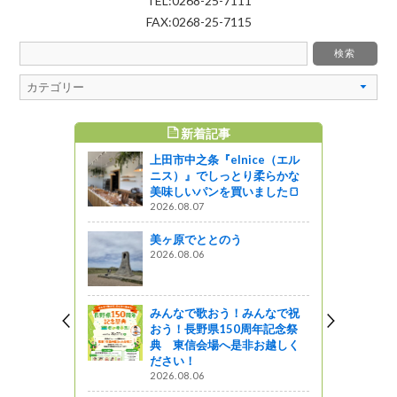
TEL:0268-25-7111
FAX:0268-25-7115
新着記事
すめ記事
上田市中之条『elnice（エル
ます！
ニス）』でしっとり柔らかな
美味しいパンを買いました🍞
2026.08.07
学会
美ヶ原でととのう
しょ！！
2026.08.06
見学会を開
みんなで歌おう！みんなで祝
おう！長野県150周年記念祭
ットワーク
典 東信会場へ是非お越しく
ださい！
』発売！！
2026.08.06