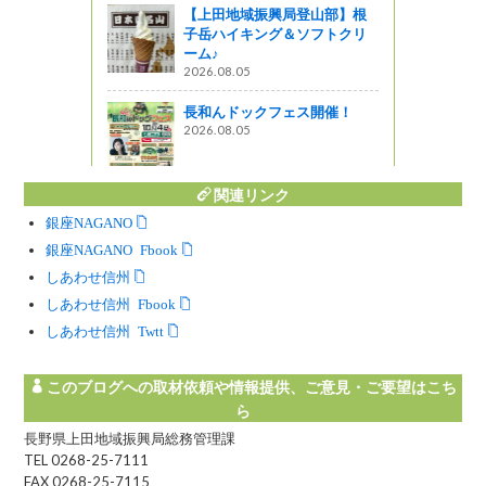
企画
【上田地域振興局登山部】根
子岳ハイキング＆ソフトクリ
ーム♪
2026.08.05
長和んドックフェス開催！
2026.08.05
関連リンク
銀座NAGANO
銀座NAGANO Facebook
しあわせ信州
しあわせ信州 Facebook
しあわせ信州 Twitter
このブログへの取材依頼や情報提供、ご意見・ご要望はこち
ら
長野県上田地域振興局総務管理課
TEL 0268-25-7111
FAX 0268-25-7115