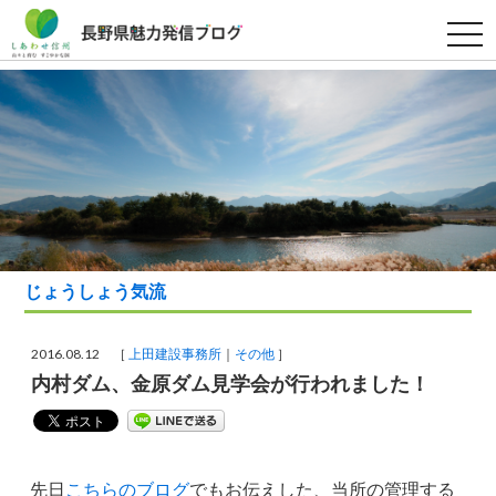
t
o
g
g
l
e
n
a
v
i
g
a
t
i
o
n
じょうしょう気流
2016.08.12 ［
上田建設事務所
その他
］
内村ダム、金原ダム見学会が行われました！
先日
こちらのブログ
でもお伝えした、当所の管理する