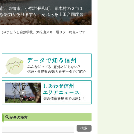
市、東御市、小県郡長和町、青木村の２市１
な魅力がありますが、それらを上田合同庁舎
（やまぼうし自然学校、大松山スキー場リフト終点～ブナ
記事の検索