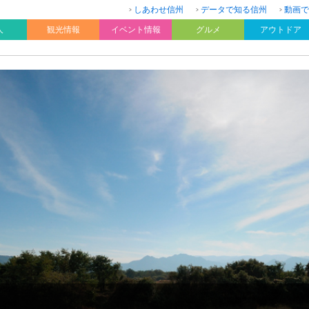
しあわせ信州
データで知る信州
動画で
人
観光情報
イベント情報
グルメ
アウトドア