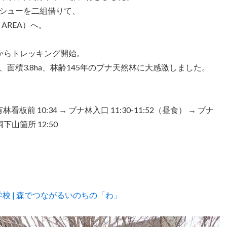
シューを二組借りて、
 AREA）へ。
からトレッキング開始。
面積3.8ha、林齢145年のブナ天然林に大感激しました。
板前 10:34 → ブナ林入口 11:30-11:52（昼食） → ブナ
洞下山箇所 12:50
学校 | 森でつながるいのちの「わ」