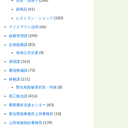
自然・花便り
(286)
新商品
(41)
レストラン・ショップ
(580)
テイクアウト信州
(46)
総務管理課
(349)
企画振興課
(83)
地域公共交通
(4)
環境課
(162)
農地整備課
(73)
林務課
(151)
野生鳥獣被害対策・狩猟
(8)
商工観光課
(416)
農業農村支援センター
(60)
東信県税事務所上田事務所
(10)
上田保健福祉事務所
(139)