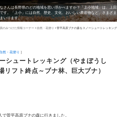
なさんは長野県のどの地域を思い浮かべますか？「上小地域」は、上田
です。「上小」には自然、歴史、文化、おいしい農産物など、さまざま
まいります。
員のみつけた情報コーナー
>
自然・花便り
>
菅平高原ブナの森をスノーシュートレッキング
自然・花便り
］
ーシュートレッキング（やまぼうし
場リフト終点～ブナ林、巨大ブナ）
5人で菅平高原ブナの森に行きました。