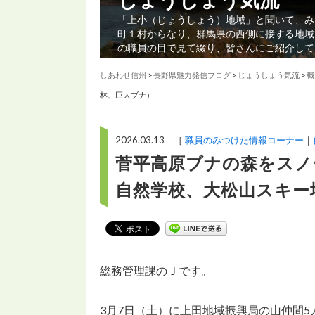
「上小（じょうしょう）地域」と聞いて、み
町１村からなり、群馬県の西側に接する地域
の職員の目で見て綴り、皆さんにご紹介して
しあわせ信州
>
長野県魅力発信ブログ
>
じょうしょう気流
>
職
林、巨大ブナ）
2026.03.13 ［
職員のみつけた情報コーナー
菅平高原ブナの森をスノ
自然学校、大松山スキー
総務管理課のＪです。
3月7日（土）に上田地域振興局の山仲間