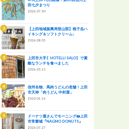
田七夕まつり
2026.07.30
【上田地域振興局登山部】根子岳ハ
イキング＆ソフトクリーム♪
2026.08.05
上田市大手〖HOTELLI SALO〗で素
敵なランチを食べました
2026.05.15
信州名物、馬肉うどんの老舗！上田
市天神「肉うどん 中村屋」
2020.01.16
ドーナツ屋さんでモーニング🍩上田
市常磐城『NAGMO DONUTS』
2026.07.27