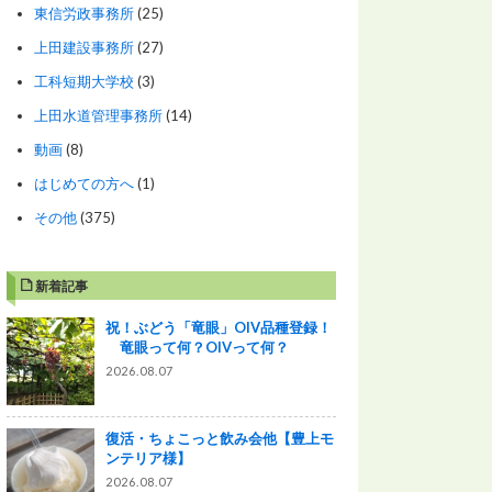
東信労政事務所
(25)
上田建設事務所
(27)
工科短期大学校
(3)
上田水道管理事務所
(14)
動画
(8)
はじめての方へ
(1)
その他
(375)
新着記事
祝！ぶどう「竜眼」OIV品種登録！
竜眼って何？OIVって何？
2026.08.07
復活・ちょこっと飲み会他【豊上モ
ンテリア様】
2026.08.07