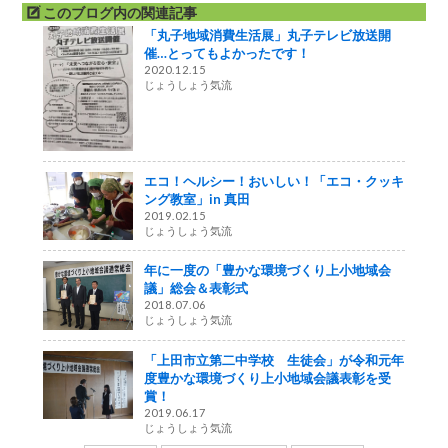
このブログ内の関連記事
「丸子地域消費生活展」丸子テレビ放送開
催…とってもよかったです！
2020.12.15
じょうしょう気流
エコ！ヘルシー！おいしい！「エコ・クッキ
ング教室」in 真田
2019.02.15
じょうしょう気流
年に一度の「豊かな環境づくり上小地域会
議」総会＆表彰式
2018.07.06
じょうしょう気流
「上田市立第二中学校 生徒会」が令和元年
度豊かな環境づくり上小地域会議表彰を受
賞！
2019.06.17
じょうしょう気流