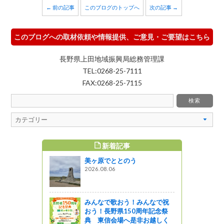
← 前の記事
このブログのトップへ
次の記事 →
このブログへの取材依頼や情報提供、ご意見・ご要望はこちら
長野県上田地域振興局総務管理課
TEL:0268-25-7111
FAX:0268-25-7115
新着記事
すめ記事
美ヶ原でととのう
おいしい！
2026.08.06
教室」in
みんなで歌おう！みんなで祝
おう！長野県150周年記念祭
全に関する
典 東信会場へ是非お越しく
ンクール結