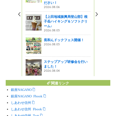
ださい！
域の入選作
2026.08.06
【上田地域振興局登山部】根
子岳ハイキング＆ソフトクリ
ーム♪
】LED照明
2026.08.05
ーなトンネ
長和んドックフェス開催！
2026.08.05
がの
紹介する展
ステップアップ研修会を行い
ました！
がの
2026.08.04
関連リンク
銀座NAGANO
銀座NAGANO Facebook
しあわせ信州
しあわせ信州 Facebook
しあわせ信州 Twitter