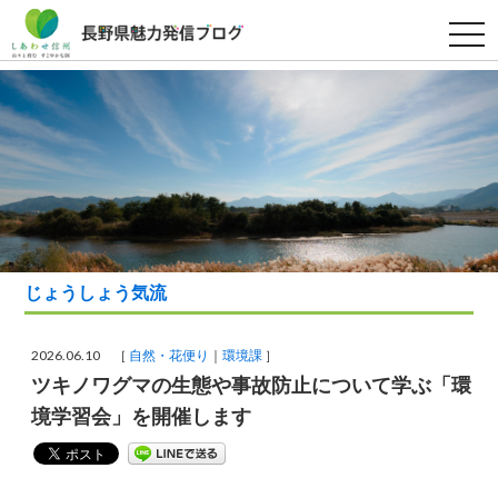
t
o
g
g
l
e
n
a
v
i
g
a
t
i
o
n
じょうしょう気流
2026.06.10 ［
自然・花便り
環境課
］
ツキノワグマの生態や事故防止について学ぶ「環
境学習会」を開催します