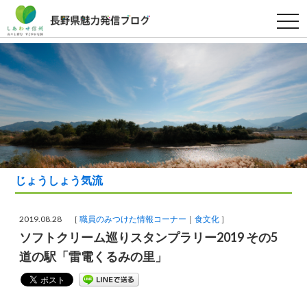
t
o
g
g
l
e
n
a
v
i
g
a
t
i
o
n
じょうしょう気流
2019.08.28 ［
職員のみつけた情報コーナー
食文化
］
ソフトクリーム巡りスタンプラリー2019 その5
道の駅「雷電くるみの里」