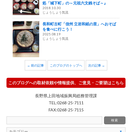
処「城下町」の～元祖六文銭そば～』
2018.10.30
じょうしょう気流
長和町古町「信州 立岩和紙の里」へおそば
を食べに行こう！
2025.08.19
じょうしょう気流
← 前の記事
このブログのトップへ
次の記事 →
このブログへの取材依頼や情報提供、ご意見・ご要望はこちら
長野県上田地域振興局総務管理課
TEL:0268-25-7111
FAX:0268-25-7115