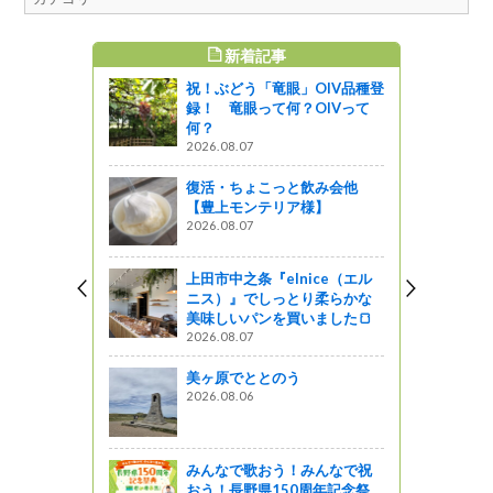
新着記事
すめ記事
祝！ぶどう「竜眼」OIV品種登
5日は長野
録！ 竜眼って何？OIVって
日です！
何？
2026.08.07
復活・ちょこっと飲み会他
水木沢〔木
【豊上モンテリア様】
ツアー報告
2026.08.07
上田市中之条『elnice（エル
ニス）』でしっとり柔らかな
出現⁉５季ぶ
美味しいパンを買いました🍞
2026.08.07
しょ！！
美ヶ原でととのう
2026.08.06
見！エジプ
！！
みんなで歌おう！みんなで祝
おう！長野県150周年記念祭