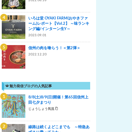
いろは堂 OYAKI FARM(おやきファ
ーム)レポート【Vol.2】 ～味ランキ
ング編/インターン生Y～
2023.09.01
信州の肉を喰らう！＜第2弾＞
2022.12.20
魅力発信ブログの人気記事
8/8(土)8/9(日)開催！第65回信州上
田七夕まつり
じょうしょう気流
線路は続くよどこまでも ～特急あ
ずさに乗ってみた～