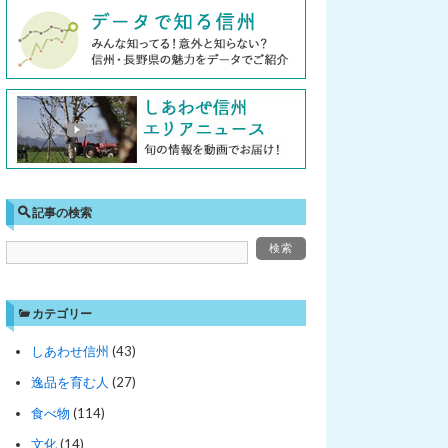
記事の検索
カテゴリー
しあわせ信州
(43)
逸品を育む人
(27)
食べ物
(114)
文化
(14)