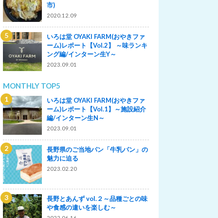
市)
2020.12.09
いろは堂 OYAKI FARM(おやきファ
ーム)レポート【Vol.2】 ～味ランキ
ング編/インターン生Y～
2023.09.01
MONTHLY TOP5
いろは堂 OYAKI FARM(おやきファ
ーム)レポート【Vol.1】～施設紹介
編/インターン生N～
2023.09.01
長野県のご当地パン「牛乳パン」の
魅力に迫る
2023.02.20
長野とあんず vol.２～品種ごとの味
や食感の違いを楽しむ～
2022.06.16