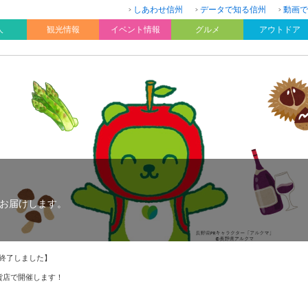
しあわせ信州
データで知る信州
動画で
人
観光情報
イベント情報
グルメ
アウトドア
お届けします。
終了しました】
貨店で開催します！