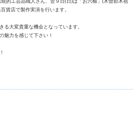
の伝統的工芸品職人さん、翌９日(日)は「お六櫛」(木曽郡木祖
急百貨店で製作実演を行います。
きる大変貴重な機会となっています。
の魅力を感じて下さい！
！