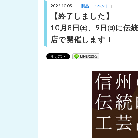
2022.10.05 ［
製品
イベント
］
【終了しました】
10月8日㈯、9日㈰に
店で開催します！