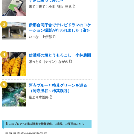
来て！観て！松本『彩』発見
伊那合同庁舎でテレビドラマのロケ
ーション撮影が行われました！🎬✨
い～な 上伊那
信濃町の焼とうもろこし 小林農園
ほっと９（ナイン）ながの
阿寺ブルーと柿其グリーンを巡る
（阿寺渓谷～柿其渓谷）
是より木曽路
このブログへの取材依頼や情報提供、ご意見・ご要望はこちら
長野県産業労働部営業局