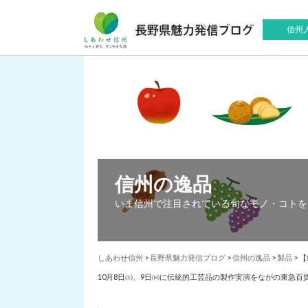
信州
信州の逸品
いま信州で注目されている旬なモノ・コトを
しあわせ信州
>
長野県魅力発信ブログ
>
信州の逸品
>
製品
>
【
10月8日㈯、9日㈰に伝統的工芸品の製作実演をながの東急百