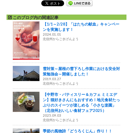
このブログ内の関連記事
【1/1～2/28】「はたちの献血」キャンペー
ンを実施します！
2024.01.01
北信州からごきげんよう
雪対策～屋根の雪下ろし作業における安全対
策勉強会～開催しました！
2019.03.27
北信州からごきげんよう
【中野市・パティスリー＆カフェ ミミエデ
ン】猫好きさんにもおすすめ！地元食材たっ
ぷりのスイーツが楽しめる「小さな楽園」
（北信州おいしい食材フェア2025）
2025.09.03
北信州からごきげんよう
季節の風物詩「どうろくじん」作り！！