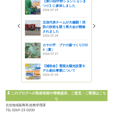
【第50回中野ションションま
養成分分析
つり】に参加しました
2026.07.29
北信代表チームが大健闘！消
野県 地域発
防の技術を競う県大会が開催
活用事業
されました
2026.07.28
カヤの平 ブナの森づくり202
に癒され
6（夏）
場で見頃で
2026.07.27
【補助金】雪国太陽光設置モ
デル創出事業について
2026.07.24
このブログへの取材依頼や情報提供、ご意見・ご要望はこち
ら
北信地域振興局 総務管理課
TEL 0269-23-0200