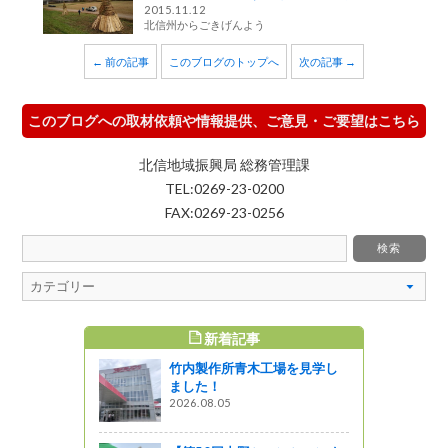
2015.11.12
北信州からごきげんよう
← 前の記事
このブログのトップへ
次の記事 →
このブログへの取材依頼や情報提供、ご意見・ご要望はこちら
北信地域振興局 総務管理課
TEL:0269-23-0200
FAX:0269-23-0256
新着記事
すめ記事
竹内製作所青木工場を見学し
楽しいよ～
ました！
植え～
2026.08.05