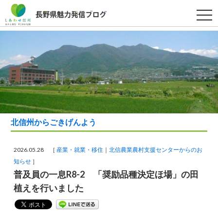
t
o
g
g
l
e
n
a
v
i
g
a
t
i
o
北信州からごきげんよう
n
2026.05.28 ［
産業・就業・移住
北信農業農村支援センターからのお
知らせ
］
普及員の一息R8-2 「奨励品種決定ほ場」の田
植えを行いました