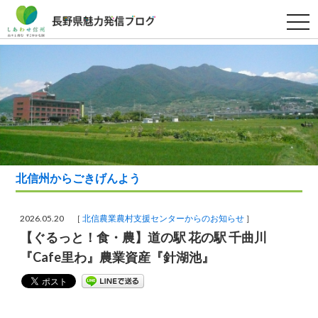
t
o
g
g
l
e
n
a
v
i
g
a
t
i
o
北信州からごきげんよう
n
2026.05.20 ［
北信農業農村支援センターからのお知らせ
］
【ぐるっと！食・農】道の駅 花の駅 千曲川
『Cafe里わ』農業資産『針湖池』