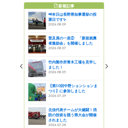
新着記事
すめ記事
📢本日は長野県知事選挙の投
農】中野
票日です✨
メン「北信
2026.08.09
農の魅力発
ラリー202
普及員の一息② 「新規就農
者激励会」を開催しました
う
2026.08.07
防止教室を
竹内製作所青木工場を見学し
ました！
う
2026.08.05
日（日）は
を♪北信州い
【第50回中野ションションま
デン2018
つり】に参加しました
2026.07.29
がの
北信代表チームが大健闘！消
きました！
防の技術を競う県大会が開催
プラリー
されました
2026.07.28