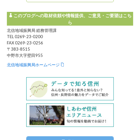
がの
このブログへの取材依頼や情報提供、ご意見・ご要望はこち
ら
北信地域振興局 総務管理課
TEL 0269-23-0200
FAX 0269-23-0256
〒383-8515
中野市大字壁田955
北信地域振興局ホームページ