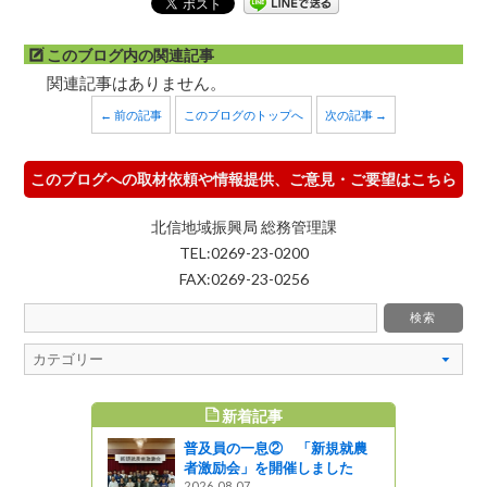
このブログ内の関連記事
関連記事はありません。
← 前の記事
このブログのトップへ
次の記事 →
このブログへの取材依頼や情報提供、ご意見・ご要望はこちら
北信地域振興局 総務管理課
TEL:0269-23-0200
FAX:0269-23-0256
新着記事
すめ記事
普及員の一息② 「新規就農
者激励会」を開催しました
2026.08.07