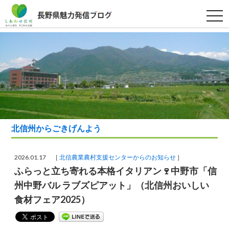
t
o
g
g
l
e
n
a
v
i
g
a
t
i
o
北信州からごきげんよう
n
2026.01.17 ［
北信農業農村支援センターからのお知らせ
］
ふらっと立ち寄れる本格イタリアン🍷中野市「信
州中野バル ラブズピアット」（北信州おいしい
食材フェア2025）