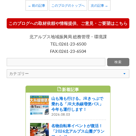
← 前の記事
このブログのトップへ
次の記事 →
このブログへの取材依頼や情報提供、ご意見・ご要望はこちら
北アルプス地域振興局 総務管理・環境課
TEL:0261-23-6500
FAX:0261-23-6504
新着記事
すめ記事
山も海も行ける。JRきっぷで
乗れる「JR大糸線増便バス」
今年も運行します！
2026.08.03
名物自転車イベントが復活！
「2026北アルプス山麓グラン