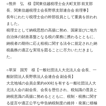
○熊井 弘 様【関東信越税理士会大町支部 前支部
長、関東信越税理士会長野県支部連合会 前理事】
長年にわたり税理士会の幹部役員として重責を担われ
ました。
税理士として納税思想の高揚に努め、国家並びに地方
自治体の財政基盤となる税の業務に携わるとともに、
納税者の期待に応え租税に関する法令に規定された納
税義務の適正な実現を図ることに尽力いただきまし
た。
○草深 国芳 様【一般社団法人大北法人会 会長、一
般財団法人長野県法人会連合会 副会長】
大北地域の会員企業約600社を有する一般社団法人大
北法人会の副会長、会長を歴任され、税知識の普及と
納税意識の高揚に努めるとともに、税制・税務に関す
る提言や適正公平な申告納税制度の維持・発展に積極