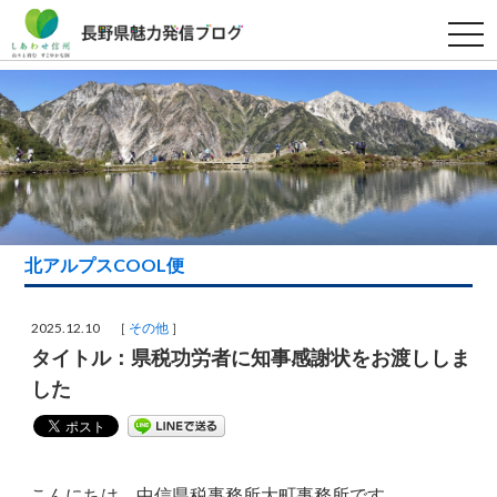
t
o
g
g
l
e
n
a
v
i
g
a
t
i
北アルプスCOOL便
o
n
2025.12.10 ［
その他
］
タイトル：県税功労者に知事感謝状をお渡ししま
した
こんにちは。中信県税事務所大町事務所です。