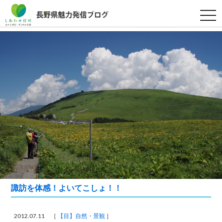
t
o
g
g
l
e
n
a
v
i
g
a
t
i
o
n
諏訪を体感！よいてこしょ！！
2012.07.11 ［
【目】自然・景観
］