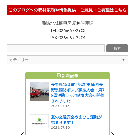
このブログへの取材依頼や情報提供、ご意見・ご要望はこちら
諏訪地域振興局 総務管理課
TEL:0266-57-2903
FAX:0266-57-2904
新着記事
すめ記事
長野県150周年記念 第68回長
経由の関西
野県消防ポンプ操法大会・第3
5回消防ラッパ吹奏大会が開催
されました
』発見
2026.07.13
ビジョン推
夏の交通安全やまびこ運動が
した。
始まります！
しょ！！
2026.07.10