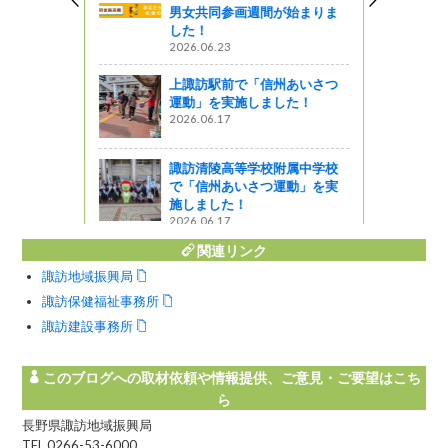
した，諏訪
男女共同参画週間が始まりま
した！
2026.06.23
ャーツアー
上諏訪駅前で「信州あいさつ
とけてしま
運動」を実施しました！
2026.06.17
ャーツアー
諏訪清陵高等学校附属中学校
で「信州あいさつ運動」を実
施しました！
2026.06.17
関連リンク
諏訪地域振興局
諏訪保健福祉事務所
諏訪建設事務所
このブログへの取材依頼や情報提供、ご意見・ご要望はこち
ら
長野県諏訪地域振興局
TEL 0266-53-6000