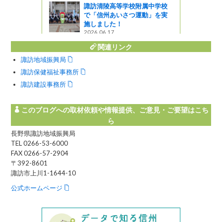
諏訪清陵高等学校附属中学校
で「信州あいさつ運動」を実
施しました！
2026.06.17
関連リンク
諏訪地域振興局
諏訪保健福祉事務所
諏訪建設事務所
このブログへの取材依頼や情報提供、ご意見・ご要望はこち
ら
長野県諏訪地域振興局
TEL 0266-53-6000
FAX 0266-57-2904
〒392-8601
諏訪市上川1-1644-10
公式ホームページ