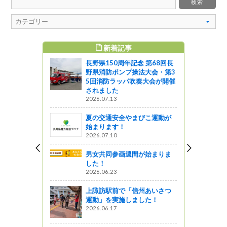
新着記事
すめ記事
長野県150周年記念 第68回長
野県消防ポンプ操法大会・第3
5回消防ラッパ吹奏大会が開催
されました
2026.07.13
夏の交通安全やまびこ運動が
始まります！
2026.07.10
男女共同参画週間が始まりま
した！
2026.06.23
上諏訪駅前で「信州あいさつ
運動」を実施しました！
2026.06.17