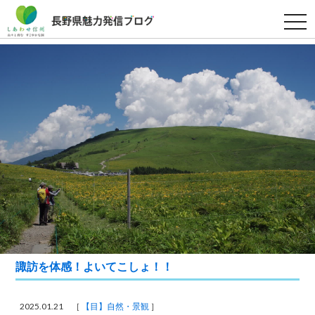
t
o
g
g
l
e
n
a
v
i
g
a
t
i
o
n
諏訪を体感！よいてこしょ！！
2025.01.21 ［
【目】自然・景観
］