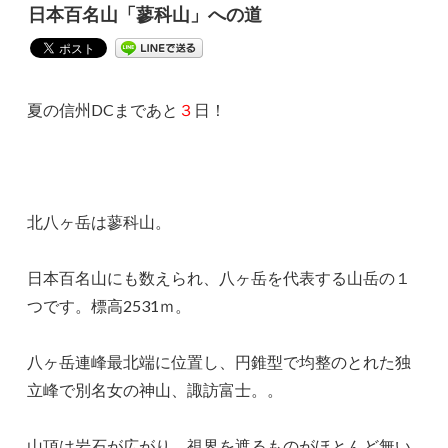
日本百名山「蓼科山」への道
夏の信州DCまであと
３
日！
北八ヶ岳は蓼科山。
日本百名山にも数えられ、八ヶ岳を代表する山岳の１
つです。標高2531ｍ。
八ヶ岳連峰最北端に位置し、円錐型で均整のとれた独
立峰で別名女の神山、諏訪富士。。
山頂は岩石が広がり、視界を遮るものがほとんど無い