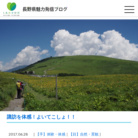
t
o
g
g
l
e
n
a
v
i
g
a
t
i
o
n
諏訪を体感！よいてこしょ！！
2017.06.28 ［
【手】体験・体感
【目】自然・景観
］