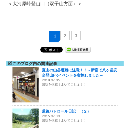
＜大河原峠登山口（双子山方面）＞
2
3
1
このブログ内の関連記事
夏山の山岳遭難に注意！！～新宿で八ヶ岳安
全登山PRイベントを実施しました～
2018.07.05
諏訪を体感！よいてこしょ！！
道路パトロール日記 （２）
2015.07.30
諏訪を体感！よいてこしょ！！