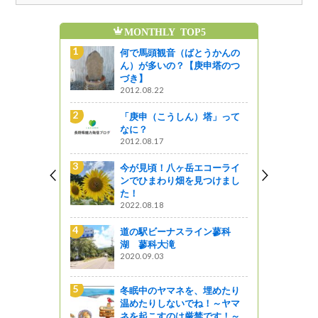
MONTHLY TOP5
魅
とうかんの
何で馬頭観音（ばとうかんの
庚申塔のつ
ん）が多いの？【庚申塔のつ
づき】
2012.08.22
エコーライ
「庚申（こうしん）塔」って
見つけまし
なに？
2012.08.17
今が見頃！八ヶ岳エコーライ
梅蔵 手打
ンでひまわり畑を見つけまし
た！
2022.08.18
道の駅ビーナスライン蓼科
、埋めたり
湖 蓼科大滝
ね！～ヤマ
2020.09.03
禁です！～
冬眠中のヤマネを、埋めたり
ュースポッ
温めたりしないでね！～ヤマ
ネを起こすのは厳禁です！～