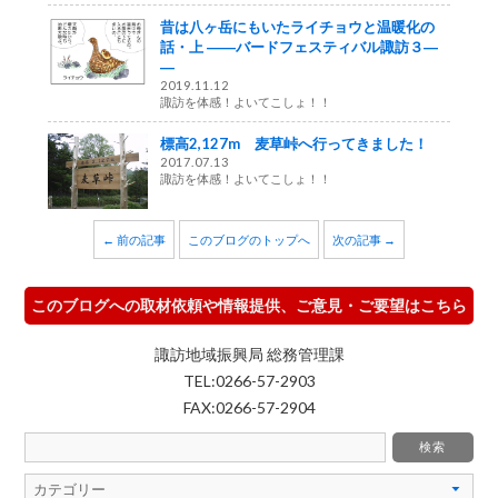
昔は八ヶ岳にもいたライチョウと温暖化の
話・上 ――バードフェスティバル諏訪３―
―
2019.11.12
諏訪を体感！よいてこしょ！！
標高2,127m 麦草峠へ行ってきました！
2017.07.13
諏訪を体感！よいてこしょ！！
← 前の記事
このブログのトップへ
次の記事 →
このブログへの取材依頼や情報提供、ご意見・ご要望はこちら
諏訪地域振興局 総務管理課
TEL:0266-57-2903
FAX:0266-57-2904