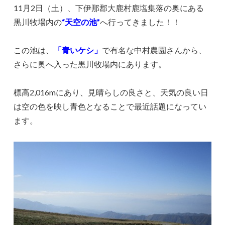
11月2日（土）、下伊那郡大鹿村鹿塩集落の奥にある
黒川牧場内の
“天空の池”
へ行ってきました！！
この池は、
「青いケシ」
で有名な中村農園さんから、
さらに奥へ入った黒川牧場内にあります。
標高2,016mにあり、見晴らしの良さと、天気の良い日
は空の色を映し青色となることで最近話題になってい
ます。