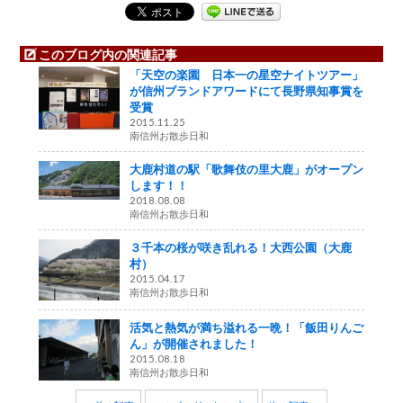
このブログ内の関連記事
「天空の楽園 日本一の星空ナイトツアー」
が信州ブランドアワードにて長野県知事賞を
受賞
2015.11.25
南信州お散歩日和
大鹿村道の駅「歌舞伎の里大鹿」がオープン
します！！
2018.08.08
南信州お散歩日和
３千本の桜が咲き乱れる！大西公園（大鹿
村）
2015.04.17
南信州お散歩日和
活気と熱気が満ち溢れる一晩！「飯田りんご
ん」が開催されました！
2015.08.18
南信州お散歩日和