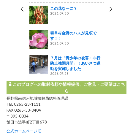
この花なーに？
ん発表会！
2026.07.30
レート紹介♪
泰阜村金野のハスが見頃で
児池（ちご
す！！
ました！！
2026.07.30
う
７月は「青少年の被害・非行
防止強調月間」！あいさつ運
動を実施しました
2026.07.28
このブログへの取材依頼や情報提供、ご意見・ご要望はこち
ら
長野県南信州地域振興局総務管理課
TEL 0265-23-1111
FAX 0265-53-0404
〒395-0034
飯田市追手町2丁目678
公式ホームページ