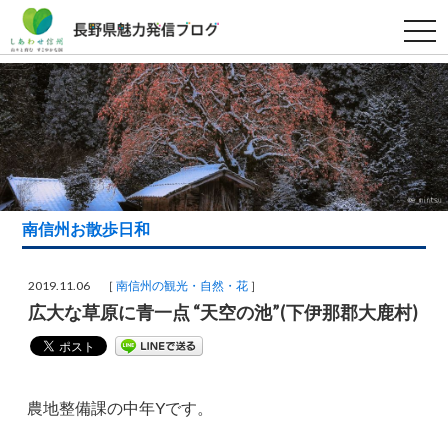
t
o
g
g
l
e
n
a
v
i
g
a
t
i
南信州お散歩日和
o
n
2019.11.06 ［
南信州の観光・自然・花
］
広大な草原に青一点 “天空の池”(下伊那郡大鹿村)
農地整備課の中年Yです。