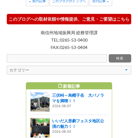
← 前の記事
このブログのトップへ
次の記事 →
このブログへの取材依頼や情報提供、ご意見・ご要望はこちら
南信州地域振興局 総務管理課
TEL:0265-53-0400
FAX:0265-53-0404
新着記事
すめ記事
三伏峠～烏帽子岳 大パノラ
列車「HIG
マを満喫！！
2026.08.07
っと通信～
いいだ人形劇フェスタ地区公
元年】 アナ
演の魅力！！
大鹿村）
2026.08.03