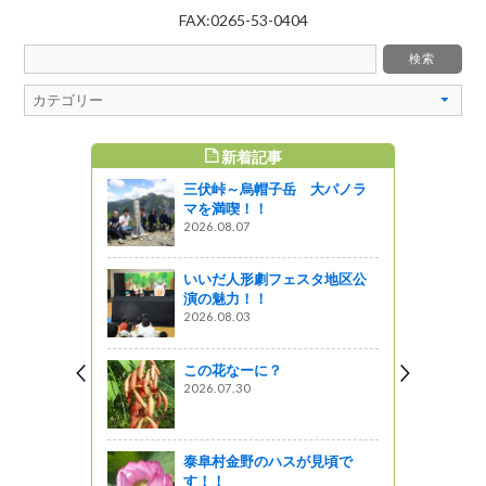
FAX:0265-53-0404
新着記事
すめ記事
三伏峠～烏帽子岳 大パノラ
さには、歴
マを満喫！！
2026.08.07
いいだ人形劇フェスタ地区公
州（北信
演の魅力！！
2026.08.03
この花なーに？
週火曜は現
2026.07.30
図書館ブログ
泰阜村金野のハスが見頃で
回自然ふれ
す！！