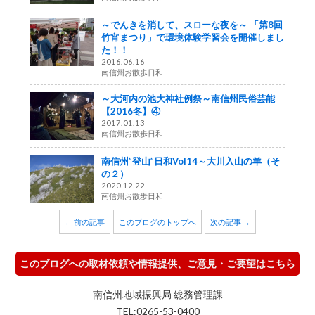
～でんきを消して、スローな夜を～ 「第8回
竹宵まつり」で環境体験学習会を開催しまし
た！！
2016.06.16
南信州お散歩日和
～大河内の池大神社例祭～南信州民俗芸能
【2016冬】④
2017.01.13
南信州お散歩日和
南信州”登山”日和Vol14～大川入山の羊（そ
の２）
2020.12.22
南信州お散歩日和
← 前の記事
このブログのトップへ
次の記事 →
このブログへの取材依頼や情報提供、ご意見・ご要望はこちら
南信州地域振興局 総務管理課
TEL:0265-53-0400