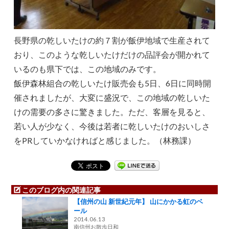
長野県の乾しいたけの約７割が飯伊地域で生産されて
おり、このような乾しいたけだけの品評会が開かれて
いるのも県下では、この地域のみです。
飯伊森林組合の乾しいたけ販売会も5日、6日に同時開
催されましたが、大変に盛況で、この地域の乾しいた
けの需要の多さに驚きました。ただ、客層を見ると、
若い人が少なく、今後は若者に乾しいたけのおいしさ
をPRしていかなければと感じました。（林務課）
このブログ内の関連記事
【信州の山 新世紀元年】 山にかかる虹のベ
ール
2014.06.13
南信州お散歩日和