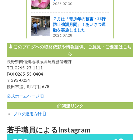
ます
2026.07.30
ャーツアー
７月は「青少年の被害・非行
防止強調月間」！あいさつ運
動を実施しました
2026.07.28
このブログへの取材依頼や情報提供、ご意見・ご要望はこち
ら
長野県南信州地域振興局総務管理課
TEL 0265-23-1111
FAX 0265-53-0404
〒395-0034
飯田市追手町2丁目678
公式ホームページ
関連リンク
ブログ運用方針
若手職員によるInstagram