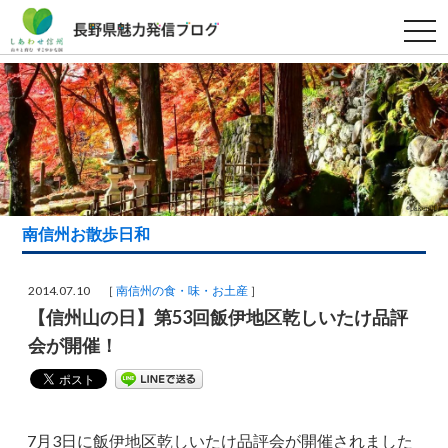
t
o
g
g
l
e
n
a
v
i
g
a
t
i
南信州お散歩日和
o
n
2014.07.10 ［
南信州の食・味・お土産
］
【信州山の日】第53回飯伊地区乾しいたけ品評
会が開催！
7月3日に飯伊地区乾しいたけ品評会が開催されました