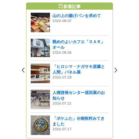
新着記事
すめ記事
山の上の揚げパンを求めて
br>セブン
2026.08.07
ＡＣＥ弁当
！
企画
眺めのよいカフエ「ＯＡＲ」
オール
ーランチをご
2026.08.06
信3つの星レ
「ヒロシマ・ナガサキ原爆と
人間」パネル展
2026.07.28
知事室（北
小谷村の雪
人権啓発センター巡回展のお
体験、農業
知らせ
のランチミ
2026.07.21
「ポケふた」@南牧村みてき
ました
横浜で味わ
2026.07.17