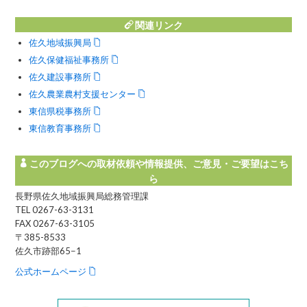
ットワーク
関連リンク
佐久地域振興局
佐久保健福祉事務所
佐久建設事務所
佐久農業農村支援センター
東信県税事務所
東信教育事務所
このブログへの取材依頼や情報提供、ご意見・ご要望はこち
ら
長野県佐久地域振興局総務管理課
TEL 0267-63-3131
FAX 0267-63-3105
〒385-8533
佐久市跡部65−1
公式ホームページ