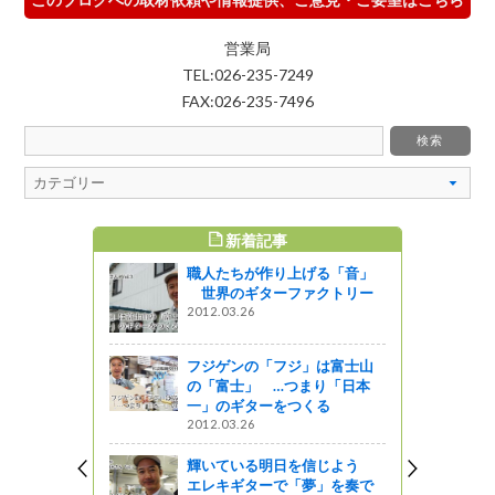
営業局
TEL:026-235-7249
FAX:026-235-7496
新着記事
すめ記事
職人たちが作り上げる「音」
で世界市場
世界のギターファクトリー
「メイドイ
2012.03.26
フジゲンの「フジ」は富士山
の「富士」 …つまり「日本
高校 創造
一」のギターをつくる
業）に関す
2012.03.26
林実習」の
た。
輝いている明日を信じよう
エレキギターで「夢」を奏で
っと通信～