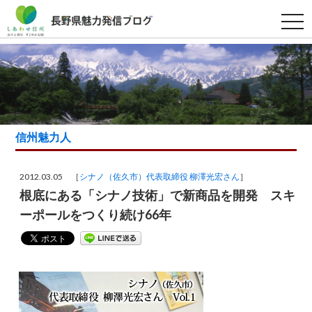
t
o
g
g
l
e
n
a
v
i
g
a
信州魅力人
t
i
o
n
2012.03.05 ［
シナノ（佐久市）代表取締役 柳澤光宏さん
］
根底にある「シナノ技術」で新商品を開発 スキ
ーポールをつくり続け66年