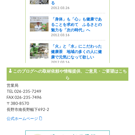
る
2012.03.26
“シナノリッ
「身体」も「心」も健康であ
ることを求めて ふるさとの
魅力を「次の時代」へ
2012.03.16
盤です。
しょ！！
「火」と「水」にこだわった
健康茶 地域の多くの人に健
康で元気になって欲しい
2012.03.16
このブログへの取材依頼や情報提供、ご意見・ご要望はこち
ら
営業局
TEL 026-235-7249
FAX 026-235-7496
〒380-8570
長野市南長野幅下692-2
公式ホームページ