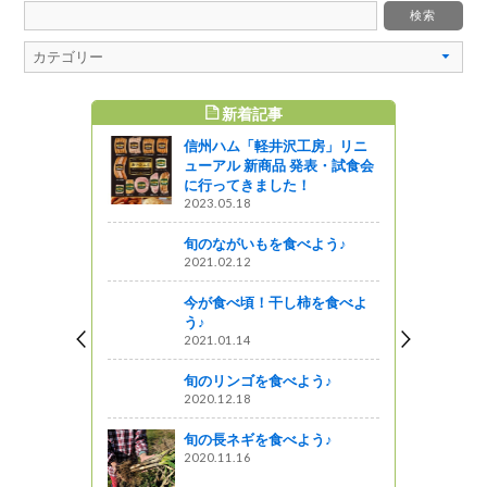
新着記事
すめ記事
信州ハム「軽井沢工房」リニ
用した「野
ューアル 新商品 発表・試食会
ックス」が発
に行ってきました！
は信州ブラ
2023.05.18
「信州ハー
旬のながいもを食べよう♪
2021.02.12
企画
今が食べ頃！干し柿を食べよ
や軽井沢
う♪
2021.01.14
旬のリンゴを食べよう♪
デンウイークに
2020.12.18
ベント情
旬の長ネギを食べよう♪
2020.11.16