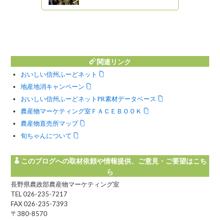
州の自然とと
! 信州ライフ -
関連リンク
おいしい信州ふーどネット
地産地消キャンペーン
おいしい信州ふーどネットPR素材データベース
農産物マーケティング室ＦＡＣＥＢＯＯＫ
農産物直売所マップ
旬ちゃんについて
このブログへの取材依頼や情報提供、ご意見・ご要望はこち
ら
長野県農政部農産物マーケティング室
TEL 026-235-7217
FAX 026-235-7393
〒380-8570