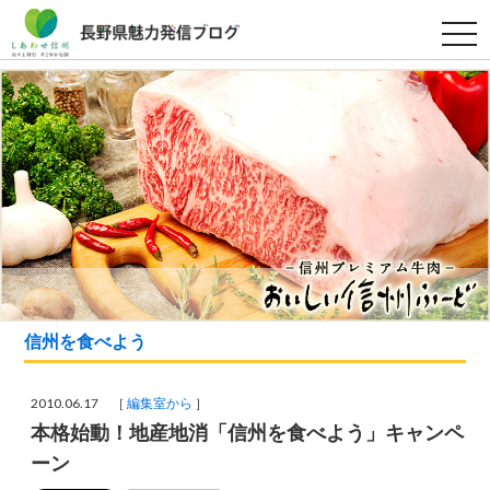
t
o
g
g
l
e
n
a
v
i
g
a
t
i
o
n
信州を食べよう
2010.06.17 ［
編集室から
］
本格始動！地産地消「信州を食べよう」キャンペ
ーン