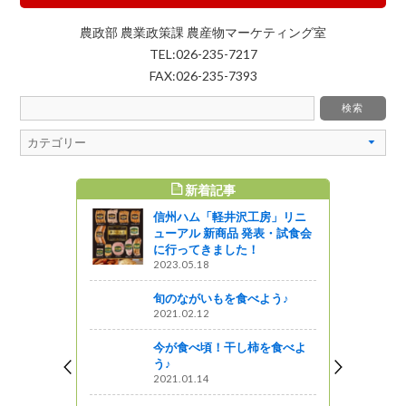
農政部 農業政策課 農産物マーケティング室
TEL:026-235-7217
FAX:026-235-7393
新着記事
すめ記事
信州ハム「軽井沢工房」リニ
進功労者等表
ューアル 新商品 発表・試食会
賞を受賞
に行ってきました！
2023.05.18
企画
旬のながいもを食べよう♪
ディア料理
2021.02.12
商品化！
今が食べ頃！干し柿を食べよ
う♪
月19日開
2021.01.14