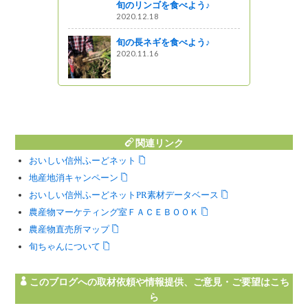
旬のリンゴを食べよう♪
2020.12.18
ーど（風
旬の長ネギを食べよう♪
ーク”が始ま
2020.11.16
う
関連リンク
おいしい信州ふーどネット
地産地消キャンペーン
おいしい信州ふーどネットPR素材データベース
農産物マーケティング室ＦＡＣＥＢＯＯＫ
農産物直売所マップ
旬ちゃんについて
このブログへの取材依頼や情報提供、ご意見・ご要望はこち
ら