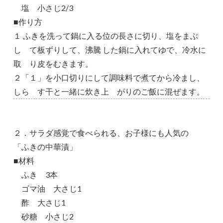
塩 小さじ2/3
■作り方
１ ふきを洗って鍋に入る位の長さに切り、塩をまぶ
し て板ずりして、沸騰 した鍋に入れてゆで、冷水に
取 り皮をむきます。
２「１」を小口切りにして調味料で煮てから冷まし、
しら す干と一緒に炊き上 がりのご飯に混ぜます。
２．サラダ感覚で食べられる、お子様にも人気の
「ふきの中華漬」
■材料
ふき 3本
ゴマ油 大さじ1
酢 大さじ1
砂糖 小さじ2