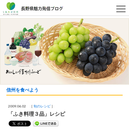
t
o
g
g
l
e
n
a
v
i
g
a
t
i
o
n
信州を食べよう
2009.06.02 ［
旬のレシピ
］
「ふき料理３品」レシピ