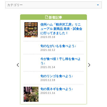
新着記事
すめ記事
信州ハム「軽井沢工房」リニ
店 小西園
ューアル 新商品 発表・試食会
に行ってきました！
2023.05.18
旬のながいもを食べよう♪
！
2021.02.12
ットワーク
今が食べ頃！干し柿を食べよ
作業が行わ
う♪
2021.01.14
旬のリンゴを食べよう♪
2020.12.18
田市）
旬の長ネギを食べよう♪
2020.11.16