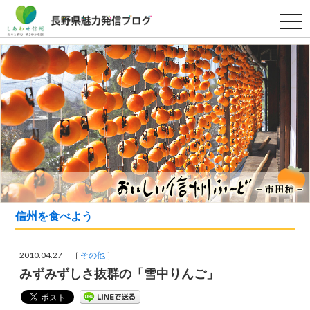
t
o
g
g
l
e
n
a
v
i
g
a
t
i
o
n
信州を食べよう
2010.04.27 ［
その他
］
みずみずしさ抜群の「雪中りんご」