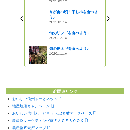
2021.02.12
今が食べ頃！干し柿を食べよ
盛期です！
う♪
しょ！！
2021.01.14
ワークショップ
旬のリンゴを食べよう♪
ザー®」で
2020.12.18
わいいコー
んか？
旬の長ネギを食べよう♪
2020.11.16
秋映」コン
う
関連リンク
おいしい信州ふーどネット
地産地消キャンペーン
おいしい信州ふーどネットPR素材データベース
農産物マーケティング室ＦＡＣＥＢＯＯＫ
農産物直売所マップ