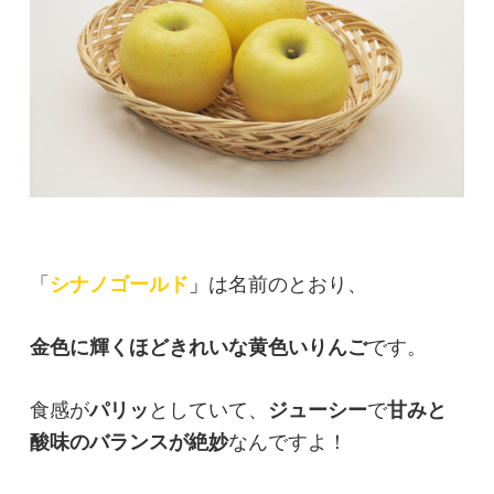
「
シナノゴールド
」
は名前のとおり、
金色に輝くほどきれいな黄色いりんご
です。
食感が
パリッ
としていて、
ジューシー
で
甘みと
酸味のバランスが絶妙
なんですよ！