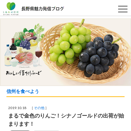
t
o
g
g
l
e
n
a
v
i
g
a
t
i
o
n
信州を食べよう
2019.10.18 ［
その他
］
まるで金色のりんご！シナノゴールドの出荷が始
まります！