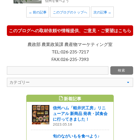
信州を食べよう
← 前の記事
このブログのトップへ
次の記事 →
このブログへの取材依頼や情報提供、ご意見・ご要望はこちら
農政部 農業政策課 農産物マーケティング室
TEL:026-235-7217
FAX:026-235-7393
新着記事
すめ記事
信州ハム「軽井沢工房」リニ
イオンレイ
ューアル 新商品 発表・試食会
おいて、『信
に行ってきました！
10月13日
2023.05.18
に開催されま
旬のながいもを食べよう♪