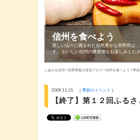
信州を食べよう
美しい山々に囲まれた自然豊かな長野県は、
す。 おいしい信州の農産物をお楽しみくだ
しあわせ信州
>
長野県魅力発信ブログ
>
信州を食べよう
>
季節
2009.11.25 ［
季節のイベント
］
【終了】第１２回ふるさ