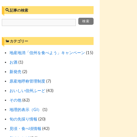
記事の検索
カテゴリー
地産地消「信州を食べよう」キャンペーン
(15)
お酒
(1)
新発売
(2)
原産地呼称管理制度
(7)
おいしい信州ふーど
(43)
その他
(62)
地理的表示（GI）
(1)
旬の先採り情報
(20)
見頃・食べ頃情報
(42)