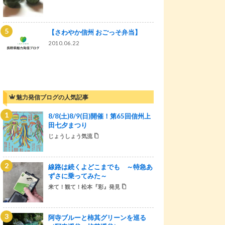
【さわやか信州 おごっそ弁当】
2010.06.22
魅力発信ブログの人気記事
8/8(土)8/9(日)開催！第65回信州上
田七夕まつり
じょうしょう気流
線路は続くよどこまでも ～特急あ
ずさに乗ってみた～
来て！観て！松本『彩』発見
阿寺ブルーと柿其グリーンを巡る