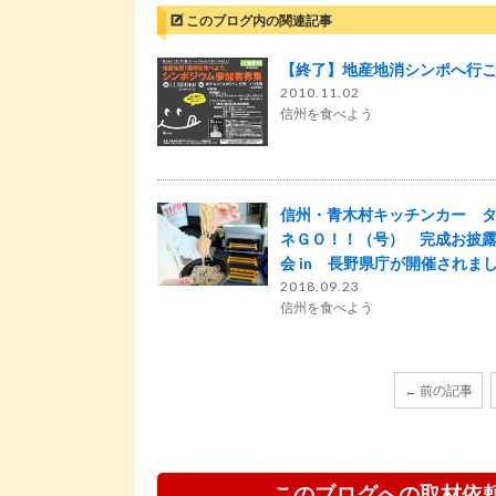
このブログ内の関連記事
【終了】地産地消シンポへ行
2010.11.02
信州を食べよう
信州・青木村キッチンカー 
ネＧＯ！！（号） 完成お披
会 in 長野県庁が開催されま
2018.09.23
信州を食べよう
← 前の記事
このブログへの取材依