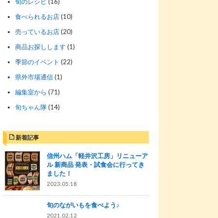
旬のレシピ
(16)
食べられるお店
(10)
売っているお店
(20)
商品お探しします
(1)
季節のイベント
(22)
県外市場通信
(1)
編集室から
(71)
旬ちゃん隊
(14)
新着記事
信州ハム「軽井沢工房」リニューア
ル 新商品 発表・試食会に行ってき
ました！
2023.05.18
旬のながいもを食べよう♪
2021.02.12