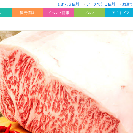
しあわせ信州
データで知る信州
動画で
人
観光情報
イベント情報
グルメ
アウトドア