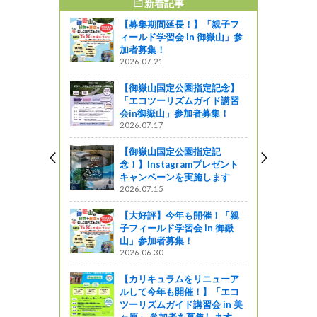
新着記事
すめ記事
【募集期間延長！】「親子フ
ンターがオ
ィールド学習会 in 御嶽山」参
！
加者募集！
2026.07.21
しょ！！
【御嶽山国定公園指定記念】
が渡来（霧
「エコツーリズムガイド講習
会in御嶽山」参加者募集！
ャーツアー
2026.07.17
山々【霧ヶ
【御嶽山国定公園指定記
念！】Instagramプレゼント
キャンペーンを実施します
ャーツアー
2026.07.15
方へ！北ア
【大好評】今年も開催！「親
春の山々」
子フィールド学習会 in 御嶽
紹介しま
山」参加者募集！
2026.06.30
【カリキュラムをリニューア
ルして今年も開催！】「エコ
ツーリズムガイド講習会 in 美