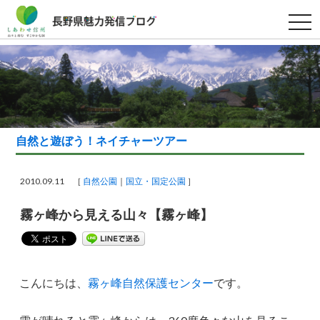
t
o
g
g
l
e
n
a
v
i
g
a
自然と遊ぼう！ネイチャーツアー
t
i
o
n
2010.09.11 ［
自然公園
国立・国定公園
］
霧ヶ峰から見える山々【霧ヶ峰】
こんにちは、
霧ヶ峰自然保護センター
です。