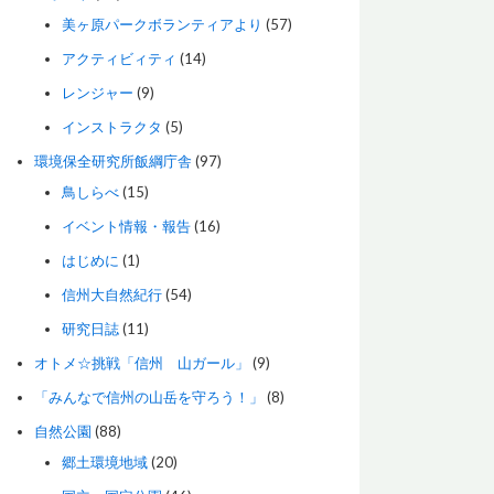
美ヶ原パークボランティアより
(57)
アクティビィティ
(14)
レンジャー
(9)
インストラクタ
(5)
環境保全研究所飯綱庁舎
(97)
鳥しらべ
(15)
イベント情報・報告
(16)
はじめに
(1)
信州大自然紀行
(54)
研究日誌
(11)
オトメ☆挑戦「信州 山ガール」
(9)
「みんなで信州の山岳を守ろう！」
(8)
自然公園
(88)
郷土環境地域
(20)