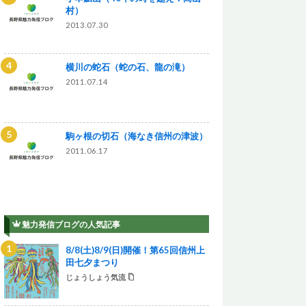
村）
2013.07.30
横川の蛇石（蛇の石、龍の滝）
2011.07.14
駒ヶ根の切石（海なき信州の津波）
2011.06.17
魅力発信ブログの人気記事
8/8(土)8/9(日)開催！第65回信州上
田七夕まつり
じょうしょう気流