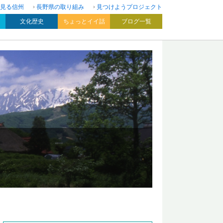
見る信州
長野県の取り組み
見つけようプロジェクト
文化歴史
ちょっとイイ話
ブログ一覧
！