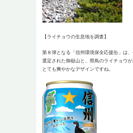
【ライチョウの生息地を調査】
第８弾となる「信州環境保全応援缶」は、
選定された御嶽山と、県鳥のライチョウが
とても爽やかなデザインですね。