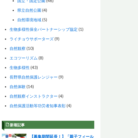
国立・国定公園
(46)
県立自然公園
(4)
自然環境地域
(5)
生物多様性保全パートナーシップ協定
(1)
ライチョウサポーターズ
(9)
自然観察
(10)
エコツーリズム
(8)
生物多様性
(43)
長野県自然保護レンジャー
(9)
自然体験
(14)
自然観察インストラクター
(4)
自然保護活動等功労者知事表彰
(4)
新着記事
【募集期間延長！】「親子フィール