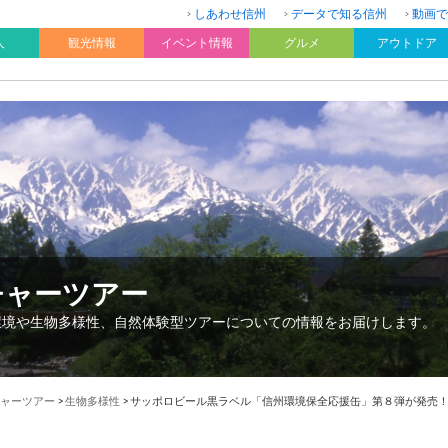
しあわせ信州
データで知る信州
動画で
人
観光情報
イベント情報
グルメ
アウトドア
チャーツアー
環境や生物多様性、自然体験型ツアーについての情報をお届けします。
ャーツアー
>
生物多様性
>
サッポロビール黒ラベル「信州環境保全応援缶」第８弾が発売