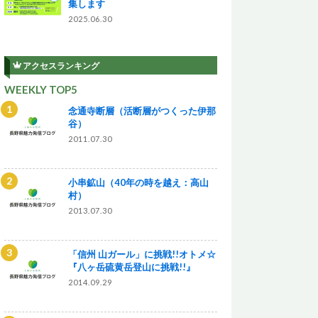
集します
2025.06.30
アクセスランキング
WEEKLY TOP5
念通寺断層（活断層がつくった伊那
谷）
2011.07.30
小串鉱山（40年の時を越え：高山
村）
2013.07.30
「信州 山ガール」に挑戦!!オトメ☆
『八ヶ岳硫黄岳登山に挑戦!!』
2014.09.29