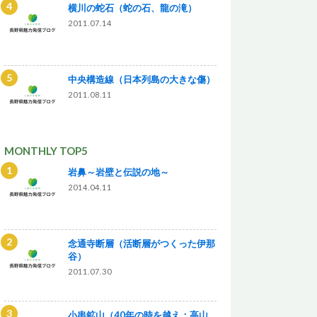
横川の蛇石（蛇の石、龍の滝）
2011.07.14
中央構造線（日本列島の大きな傷）
2011.08.11
MONTHLY TOP5
岩鼻～岩壁と伝説の地～
2014.04.11
念通寺断層（活断層がつくった伊那
谷）
2011.07.30
小串鉱山（40年の時を越え：高山