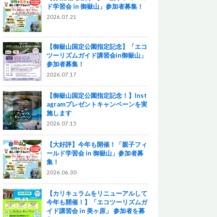
ド学習会 in 御嶽山」参加者募集！
2026.07.21
【御嶽山国定公園指定記念】「エコ
ツーリズムガイド講習会in御嶽山」
参加者募集！
2026.07.17
【御嶽山国定公園指定記念！】Inst
agramプレゼントキャンペーンを実
施します
2026.07.15
【大好評】今年も開催！「親子フィ
ールド学習会 in 御嶽山」参加者募
集！
2026.06.30
【カリキュラムをリニューアルして
今年も開催！】「エコツーリズムガ
イド講習会 in 美ヶ原」 参加者を募